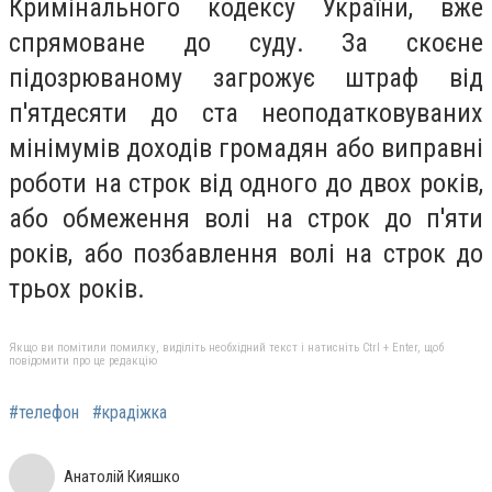
Кримінального кодексу України, вже
спрямоване до суду. За скоєне
підозрюваному загрожує штраф від
п'ятдесяти до ста неоподатковуваних
мінімумів доходів громадян або виправні
роботи на строк від одного до двох років,
або обмеження волі на строк до п'яти
років, або позбавлення волі на строк до
трьох років.
Якщо ви помітили помилку, виділіть необхідний текст і натисніть Ctrl + Enter, щоб
повідомити про це редакцію
#телефон
#крадіжка
Анатолій Кияшко