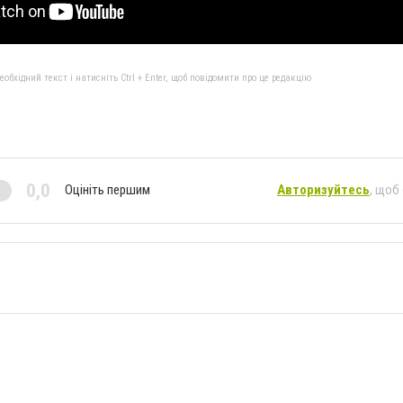
бхідний текст і натисніть Ctrl + Enter, щоб повідомити про це редакцію
0,0
Оцініть першим
Авторизуйтесь
, щоб