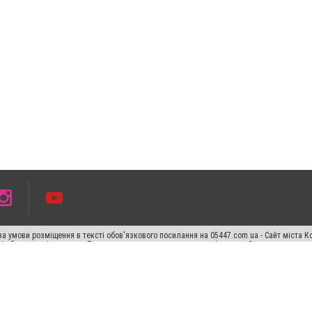
а умови розміщення в тексті обов'язкового посилання на 05447.com.ua - Сайт міста К
сті або в якості джерела. Порушення виняткових прав переслідується Законом.
ський спецпроєкт", "Політичні новини", "Пресреліз", "PR", "Офіційно", "Політична рек
раншиза "CitySites"
Правила класифайд
Редакційна політика
Політика конфіденційн