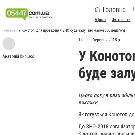
Головна
Афіша
Фотозвіти
Головна
У Конотопі для проведення ЗНО буде залучено майже 300 педагогів
14:00, 9 березня 2018 р.
У Коното
Анатолій Кияшко
буде зал
Цього року в рази збільш
виклики.
Як готується Конотоп до
До ЗНО-2018 організатор
Конотопі значно збільши