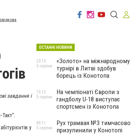
овідкова
ОСТАННІ НОВИНИ
О
«Золото» на міжнародному
23:13
5 серпня
турнірі в Литві здобув
огів
борець із Конотопа
На чемпіонаті Європи з
15:12
ові завдання і
5 серпня
гандболу U-18 виступає
спортсмен із Конотопа
-Такт".
Рух трамвая №3 тимчасово
09:11
абітурієнтів у
5 серпня
призупинили у Конотопі