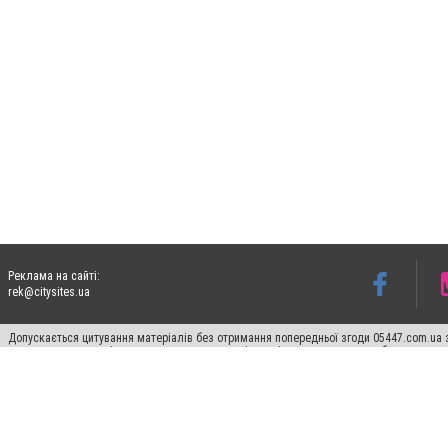
Реклама на сайті:
rek@citysites.ua
Допускається цитування матеріалів без отримання попередньої згоди 05447.com.ua з
пошукових систем гіперпосилання на цитовані статті не нижче другого абзацу в тек
Матеріали з плашками "Новини компаній", "Промо", "Партнерський матеріал", "Партнер
Реклама на сайті
Ф