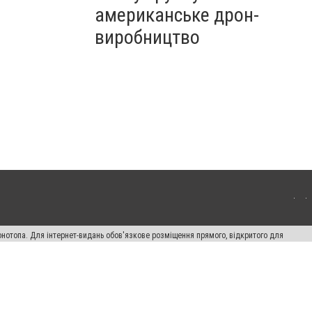
американське дрон-
виробництво
онотопа. Для інтернет-видань обов'язкове розміщення прямого, відкритого для
лама" публікуються на правах реклами.
ості
Правила сайту