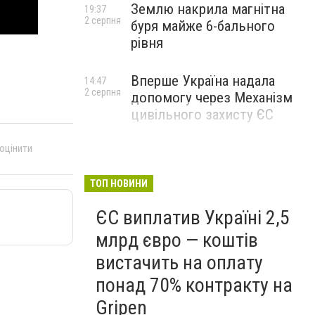
Землю накрила магнітна
19:37
2 серпня
буря майже 6-бального
рівня
Вперше Україна надала
14:47
2 серпня
допомогу через Механізм
цивільного захисту ЄС
 оцінити
ТОП НОВИНИ
ЄС виплатив Україні 2,5
млрд євро — коштів
вистачить на оплату
понад 70% контракту на
Gripen