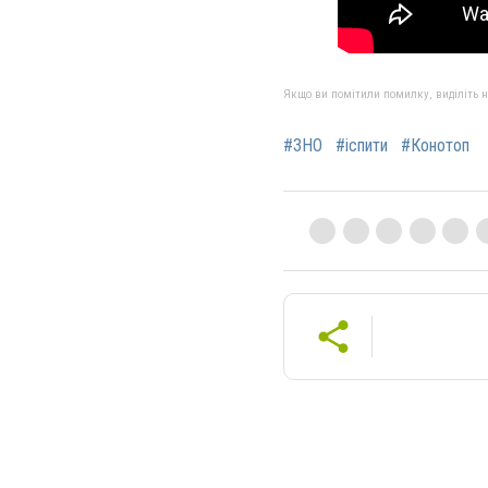
Якщо ви помітили помилку, виділіть нео
#ЗНО
#іспити
#Конотоп