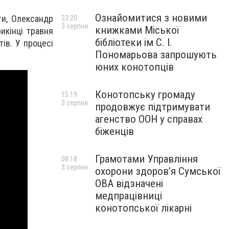
Ознайомитися з новими
ти, Олександр
23:20
3 серпня
книжками Міської
икінці травня
бібліотеки ім С. І.
ів. У процесі
Пономарьова запрошують
юних конотопців
Конотопську громаду
15:19
3 серпня
продовжує підтримувати
агенство ООН у справах
біженців
Грамотами Управління
08:18
3 серпня
охорони здоров’я Сумської
ОВА відзначені
медпрацівниці
конотопської лікарні