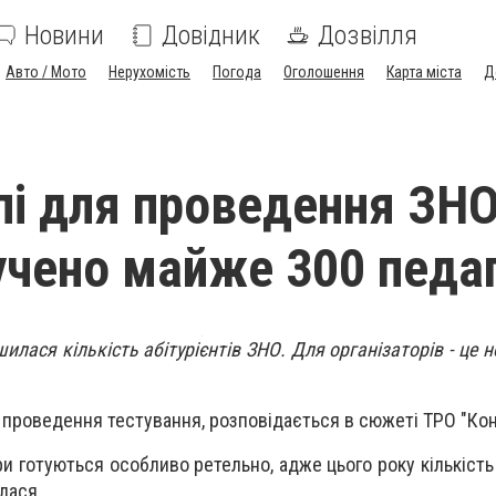
Новини
Довідник
Дозвілля
Авто / Мото
Нерухомість
Погода
Оголошення
Карта міста
Д
пі для проведення ЗН
учено майже 300 педаг
илася кількість абітурієнтів ЗНО. Для організаторів - це н
 проведення тестування, розповідається в сюжеті ТРО "Кон
и готуються особливо ретельно, адже цього року кількість 
лася.