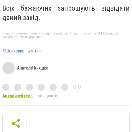
Всіх бажаючих запрошують відвідати
даний захід.
Якщо ви помітили помилку, виділіть необхідний текст і натисніть Ctrl + Enter, щоб
повідомити про це редакцію
#Шевченко
#мітинг
Анатолій Кияшко
0,0
Авторизуйтесь
, щоб оцінити