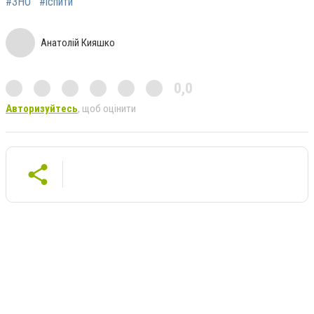
#ЗНО
#іспити
Анатолій Кияшко
0,0
Авторизуйтесь
, щоб оцінити