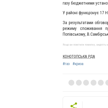
газу бюджетними установ
У районі функціонує 17 
За результатами обгово
режиму споживання пр
Попівському, В.Самбірсь
Якщо ви помітили помилку, виділіть нео
КОНОТОПСЬКА РДА
#газ
#криза