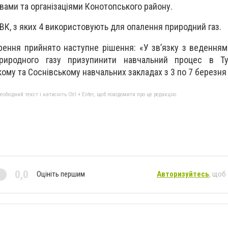
ами та організаціями Конотопського району.
НВК, з яких 4 використовують для опалення природний газ.
рення прийнято наступне рішення: «У зв’язку з веденням
иродного газу призупинити навчальний процес в Ту
кому та Соснівському навчальних закладах з 3 по 7 березня
бхідний текст і натисніть Ctrl + Enter, щоб повідомити про це редакцію
0,0
Оцініть першим
Авторизуйтесь
, щоб