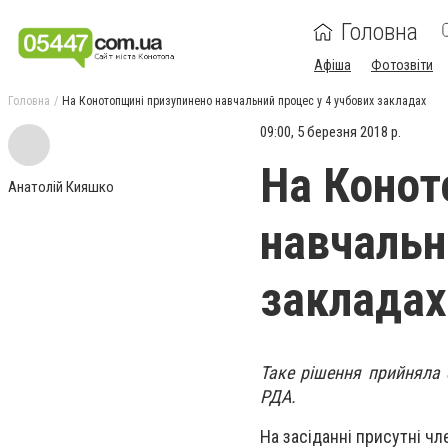
Головна
Афіша
Фотозвіти
Головна
На Конотопщині призупинено навчальний процес у 4 учбових закладах
09:00, 5 березня 2018 р.
На Конот
Анатолій Кияшко
навчальн
закладах
Таке рішення прийняла 
РДА.
На засіданні присутні ч