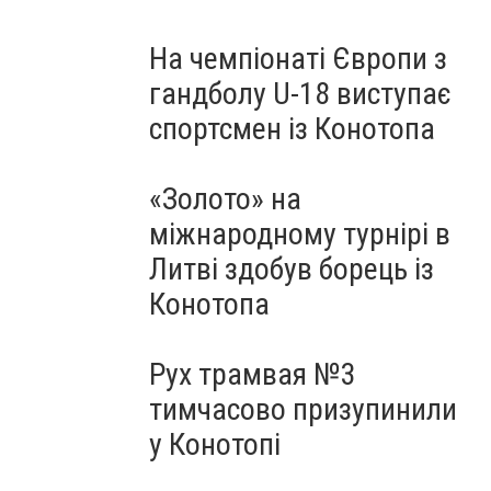
На чемпіонаті Європи з
гандболу U-18 виступає
спортсмен із Конотопа
«Золото» на
міжнародному турнірі в
Литві здобув борець із
Конотопа
Рух трамвая №3
тимчасово призупинили
у Конотопі