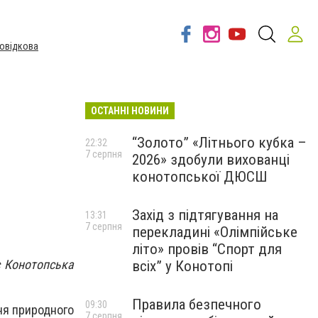
овідкова
ОСТАННІ НОВИНИ
“Золото” «Літнього кубка –
22:32
7 серпня
2026» здобули вихованці
конотопської ДЮСШ
Захід з підтягування на
13:31
7 серпня
перекладині «Олімпійське
літо» провів “Спорт для
є Конотопська
всіх” у Конотопі
Правила безпечного
09:30
ня природного
7 серпня