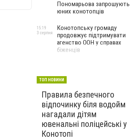
Пономарьова запрошують
юних конотопців
Конотопську громаду
15:19
3 серпня
продовжує підтримувати
агенство ООН у справах
біженців
ТОП НОВИНИ
Правила безпечного
відпочинку біля водойм
нагадали дітям
ювенальні поліцейські у
Конотопі