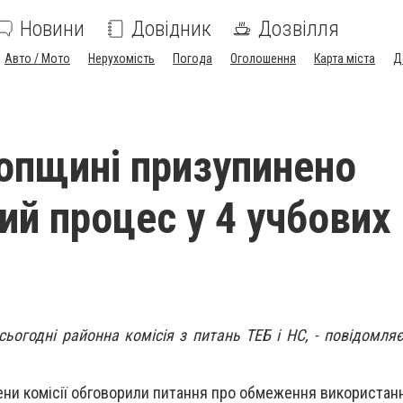
Новини
Довідник
Дозвілля
Авто / Мото
Нерухомість
Погода
Оголошення
Карта міста
Д
опщині призупинено
ий процес у 4 учбових
сьогодні районна комісія з питань ТЕБ і НС, - повідомля
лени комісії обговорили питання про обмеження використан