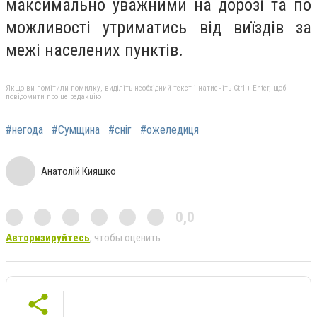
максимально уважними на дорозі та по
можливості утриматись від виїздів за
межі населених пунктів.
Якщо ви помітили помилку, виділіть необхідний текст і натисніть Ctrl + Enter, щоб
повідомити про це редакцію
#негода
#Сумщина
#сніг
#ожеледиця
Анатолій Кияшко
0,0
Авторизируйтесь
, чтобы оценить