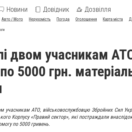
Новини
Довідник
Дозвілля
Авто / Мото
Нерухомість
Погода
Оголошення
Карта міста
Д
оги
пі двом учасникам АТ
по 5000 грн. матеріал
и
м учасникам АТО, військовослужбовцю Збройних Сил Укр
ого Корпусу «Правий сектор», які постраждали внаслідок 
могу по 5000 гривень.