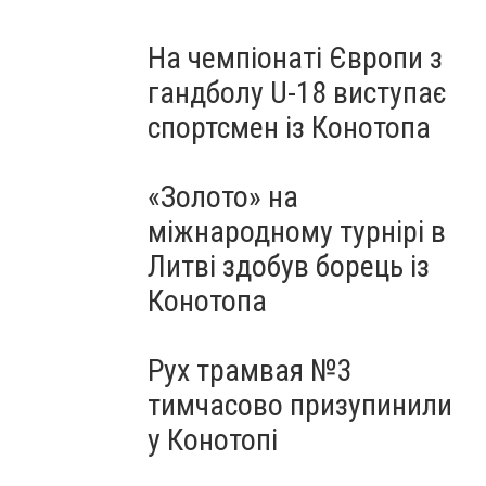
На чемпіонаті Європи з
гандболу U-18 виступає
спортсмен із Конотопа
«Золото» на
міжнародному турнірі в
Литві здобув борець із
Конотопа
Рух трамвая №3
тимчасово призупинили
у Конотопі