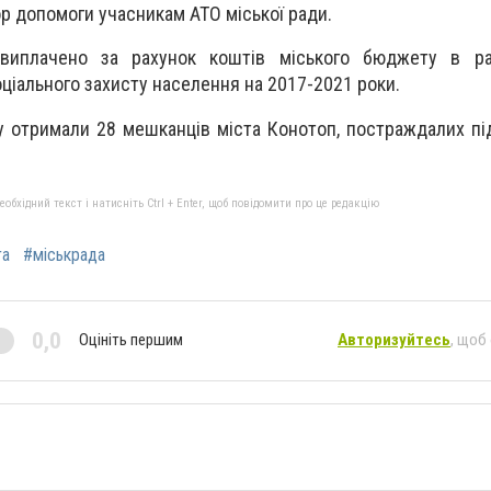
р допомоги учасникам АТО міської ради.
 виплачено за рахунок коштів міського бюджету в ра
ціального захисту населення на 2017-2021 роки.
у отримали 28 мешканців міста Конотоп, постраждалих під
бхідний текст і натисніть Ctrl + Enter, щоб повідомити про це редакцію
га
#міськрада
0,0
Оцініть першим
Авторизуйтесь
, щоб