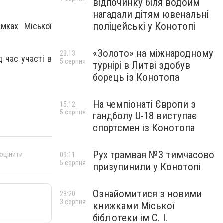
відпочинку біля водойм
нагадали дітям ювенальні
поліцейські у Конотопі
мках Міської
«Золото» на міжнародному
23:13
 час участі в
5 серпня
турнірі в Литві здобув
борець із Конотопа
На чемпіонаті Європи з
15:12
5 серпня
гандболу U-18 виступає
спортсмен із Конотопа
Рух трамвая №3 тимчасово
 оцінити
09:11
5 серпня
призупинили у Конотопі
Ознайомитися з новими
23:20
3 серпня
книжками Міської
бібліотеки ім С. І.