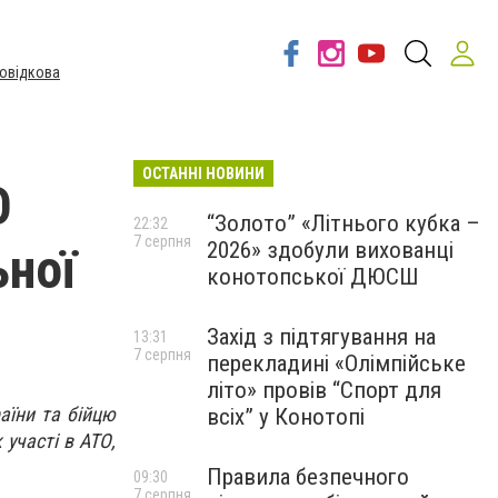
овідкова
ОСТАННІ НОВИНИ
О
“Золото” «Літнього кубка –
22:32
7 серпня
2026» здобули вихованці
ьної
конотопської ДЮСШ
Захід з підтягування на
13:31
7 серпня
перекладині «Олімпійське
літо» провів “Спорт для
аїни та бійцю
всіх” у Конотопі
участі в АТО,
Правила безпечного
09:30
7 серпня