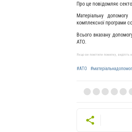
Про це повідомляє секто
Матеріальну допомогу
комплексної програми со
Всього вказану допомог
АТО.
Якщо ви помітили помилку, виділіть нео
#АТО
#матеріальнадопомо