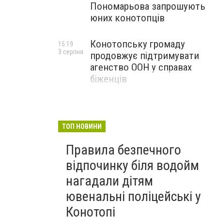
Пономарьова запрошують
юних конотопців
Конотопську громаду
15:19
3 серпня
продовжує підтримувати
агенство ООН у справах
біженців
ТОП НОВИНИ
Правила безпечного
відпочинку біля водойм
нагадали дітям
ювенальні поліцейські у
Конотопі