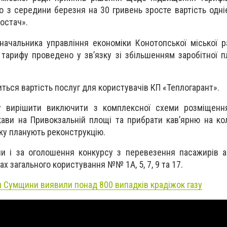
о з середини березня на 30 гривень зросте вартість однієї
остач».
начальника управління економіки Конотопської міської
 тарифу проведено у зв’язку зі збільшенням заробітної п
иться вартість послуг для користувачів КП «Теплогарант».
у вирішити виключити з комплексної схеми розміщенн
ави на Привокзальній площі та прибрати кав’ярню на ко
рку планують реконструкцію.
ли і за оголошення конкурсу з перевезення пасажирів 
х загального користування №№ 1А, 5, 7, 9 та 17.
 Сумщини виявили понад 800 випадків крадіжок газу