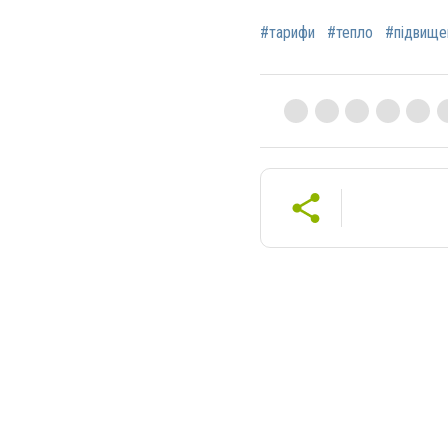
#тарифи
#тепло
#підвище