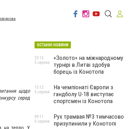
овідкова
ОСТАННІ НОВИНИ
«Золото» на міжнародному
23:13
5 серпня
турнірі в Литві здобув
борець із Конотопа
На чемпіонаті Європи з
15:12
 питання щодо
5 серпня
гандболу U-18 виступає
онкурсу серед
спортсмен із Конотопа
Рух трамвая №3 тимчасово
09:11
5 серпня
призупинили у Конотопі
в на тепло. У