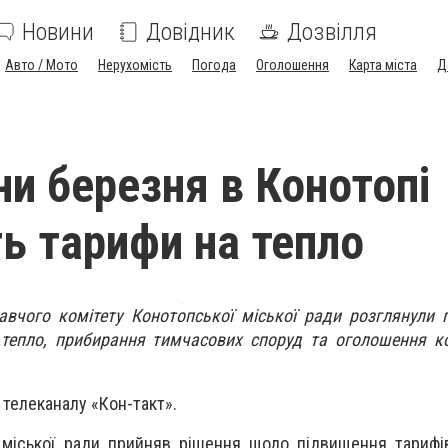
Новини
Довідник
Дозвілля
Авто / Мото
Нерухомість
Погода
Оголошення
Карта міста
Д
ни березня в Конотопі
ь тарифи на тепло
авчого комітету Конотопської міської ради розглянули
 тепло, прибирання тимчасових споруд та оголошення к
 телеканалу «Кон-такт».
 міської ради прийняв рішення щодо підвищення тарифі