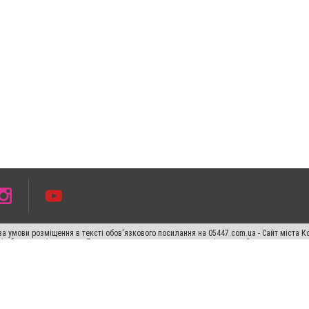
а умови розміщення в тексті обов'язкового посилання на 05447.com.ua - Сайт міста К
сті або в якості джерела. Порушення виняткових прав переслідується Законом.
ський спецпроєкт", "Політичні новини", "Пресреліз", "PR", "Офіційно", "Політична рек
раншиза "CitySites"
Правила класифайд
Редакційна політика
Політика конфіденційн