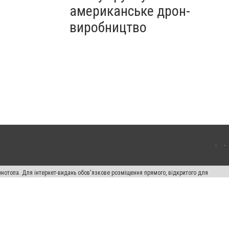
американське дрон-
виробництво
онотопа. Для інтернет-видань обов'язкове розміщення прямого, відкритого для
лама" публікуються на правах реклами.
ості
Правила сайту