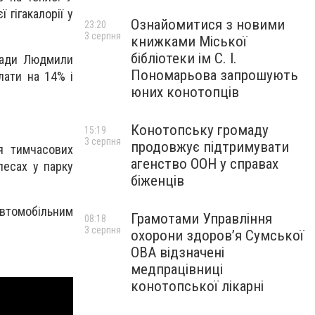
 гігакалорії у
Ознайомитися з новими
23:20
3 серпня
книжками Міської
бібліотеки ім С. І.
 ради Людмили
Пономарьова запрошують
лати на 14% і
юних конотопців
Конотопську громаду
15:19
3 серпня
продовжує підтримувати
я тимчасових
агенство ООН у справах
лесах у парку
біженців
автомобільним
Грамотами Управління
08:18
3 серпня
охорони здоров’я Сумської
ОВА відзначені
медпрацівниці
конотопської лікарні