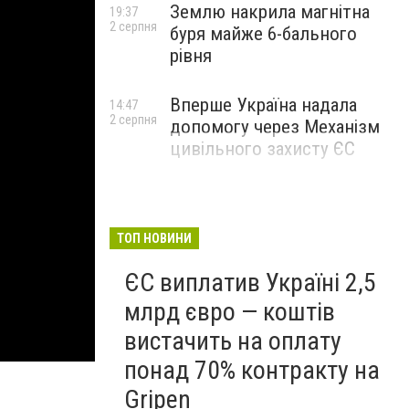
Землю накрила магнітна
19:37
2 серпня
буря майже 6-бального
рівня
Вперше Україна надала
14:47
2 серпня
допомогу через Механізм
цивільного захисту ЄС
ТОП НОВИНИ
ЄС виплатив Україні 2,5
млрд євро — коштів
вистачить на оплату
понад 70% контракту на
Gripen