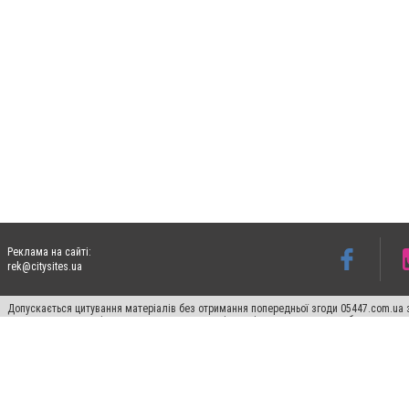
Реклама на сайті:
rek@citysites.ua
Допускається цитування матеріалів без отримання попередньої згоди 05447.com.ua з
пошукових систем гіперпосилання на цитовані статті не нижче другого абзацу в тек
Матеріали з плашками "Новини компаній", "Промо", "Партнерський матеріал", "Партнер
Реклама на сайті
Ф