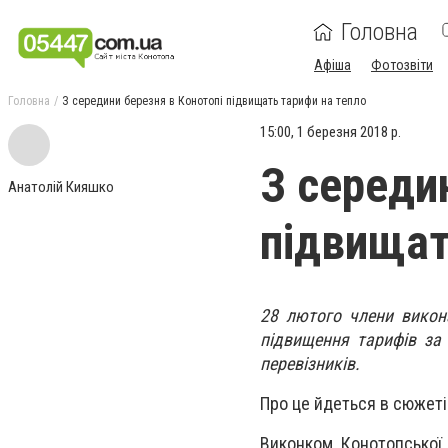
Головна
Афіша
Фотозвіти
Головна
З середини березня в Конотопі підвищать тарифи на тепло
15:00, 1 березня 2018 р.
З середи
Анатолій Кияшко
підвищат
28 лютого члени викон
підвищення тарифів за
перевізників.
Про це йдеться в сюжеті
Виконком Конотопської