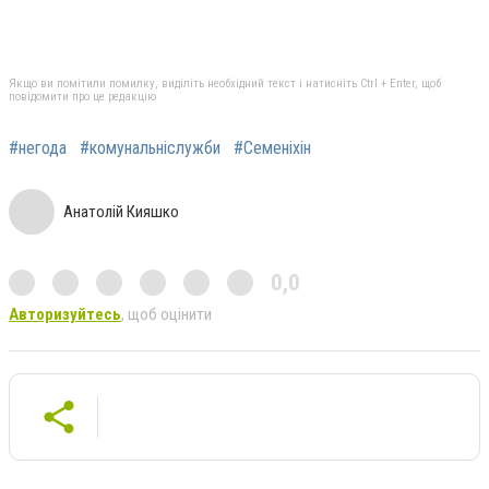
Якщо ви помітили помилку, виділіть необхідний текст і натисніть Ctrl + Enter, щоб
повідомити про це редакцію
#негода
#комунальніслужби
#Семеніхін
Анатолій Кияшко
0,0
Авторизуйтесь
, щоб оцінити