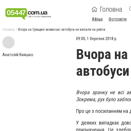
Головна
Афіша
Фотозвіти
Головна
Вчора на Сумщині міжміські автобуси не виїхали на рейси
09:00, 1 березня 2018 р.
Вчора на
Анатолій Кияшко
автобуси 
Вчора зранку не всі а
Зокрема, рух було забло
Про це з посиланням на 
У деяких випадках дово
призначення. Це здебіл