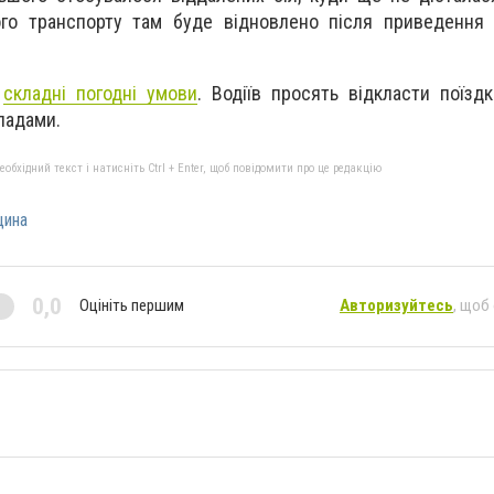
кого транспорту там буде відновлено після приведення
і
складні погодні умови
. Водіїв просять відкласти поїздк
падами.
бхідний текст і натисніть Ctrl + Enter, щоб повідомити про це редакцію
ина
0,0
Оцініть першим
Авторизуйтесь
, щоб