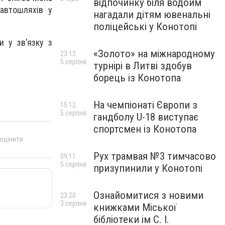
відпочинку біля водойм
 автошляхів у
нагадали дітям ювенальні
поліцейські у Конотопі
и у зв’язку з
«Золото» на міжнародному
23:13
5 серпня
турнірі в Литві здобув
борець із Конотопа
На чемпіонаті Європи з
15:12
5 серпня
гандболу U-18 виступає
спортсмен із Конотопа
 оцінити
Рух трамвая №3 тимчасово
09:11
5 серпня
призупинили у Конотопі
Ознайомитися з новими
23:20
3 серпня
книжками Міської
бібліотеки ім С. І.