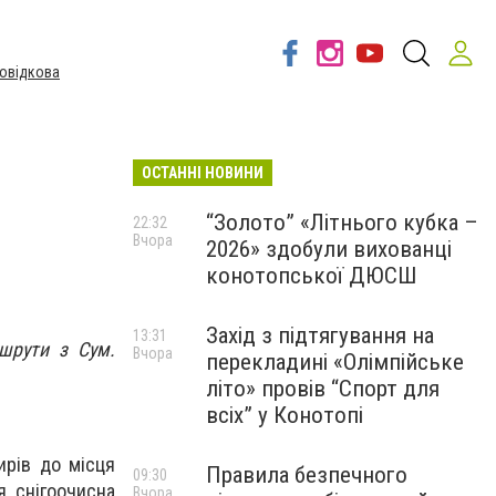
овідкова
ОСТАННІ НОВИНИ
“Золото” «Літнього кубка –
22:32
Вчора
2026» здобули вихованці
конотопської ДЮСШ
Захід з підтягування на
13:31
шрути з Сум.
Вчора
перекладині «Олімпійське
.
літо» провів “Спорт для
всіх” у Конотопі
ирів до місця
Правила безпечного
09:30
я снігоочисна
Вчора