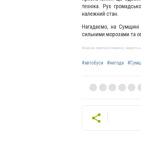
техніка. Рух громадсь
належний стан.
Нагадаємо, на Сумщин
сильними морозами та о
Якщо ви помітили помилку, виділіть нео
#автобуси
#негода
#Сумщ