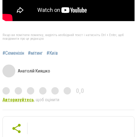
Якщо ви помітили помилку, виділіть необхідний текст і натисніть Ctrl + Enter, щоб
повідомити про це редакцію
#Семеніхін
#мітинг
#Київ
Анатолій Кияшко
0,0
Авторизуйтесь
, щоб оцінити