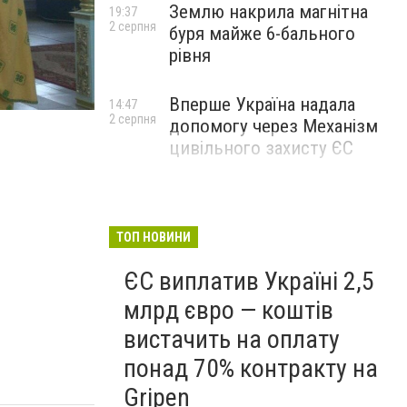
Землю накрила магнітна
19:37
2 серпня
буря майже 6-бального
рівня
Вперше Україна надала
14:47
2 серпня
допомогу через Механізм
цивільного захисту ЄС
ТОП НОВИНИ
ЄС виплатив Україні 2,5
млрд євро — коштів
вистачить на оплату
понад 70% контракту на
Gripen