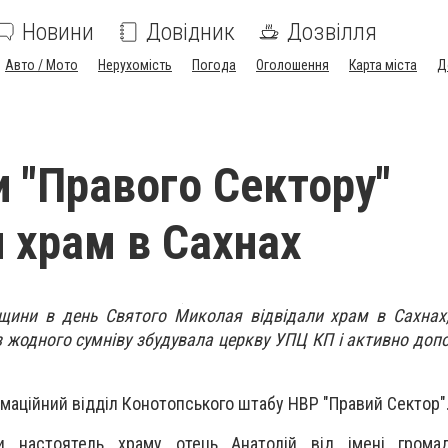
Новини
Довідник
Дозвілля
Авто / Мото
Нерухомість
Погода
Оголошення
Карта міста
Д
и "Правого Сектору"
и храм в Сахнах
пщини в день Святого Миколая відвідали храм в Сахнах
 жодного сумніву збудувала церкву УПЦ КП і активно доп
маційний відділ Конотопського штабу НВР "Правий Сектор"
ви настоятель храму отець Анатолій від імені грома