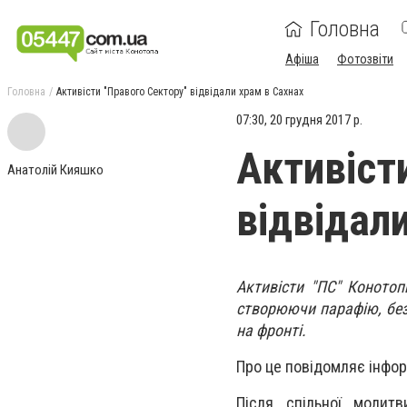
Головна
Афіша
Фотозвіти
Головна
Активісти "Правого Сектору" відвідали храм в Сахнах
07:30, 20 грудня 2017 р.
Активіст
Анатолій Кияшко
відвідал
Активісти "ПС" Коното
створюючи парафію, без
на фронті.
Про це повідомляє інфор
Після спільної молит