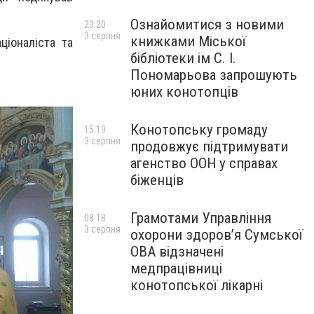
Ознайомитися з новими
23:20
3 серпня
книжками Міської
ціоналіста та
бібліотеки ім С. І.
Пономарьова запрошують
юних конотопців
Конотопську громаду
15:19
3 серпня
продовжує підтримувати
агенство ООН у справах
біженців
Грамотами Управління
08:18
3 серпня
охорони здоров’я Сумської
ОВА відзначені
медпрацівниці
конотопської лікарні