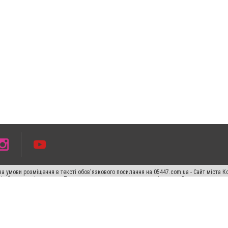
а умови розміщення в тексті обов'язкового посилання на 05447.com.ua - Сайт міста К
сті або в якості джерела. Порушення виняткових прав переслідується Законом.
ський спецпроєкт", "Політичні новини", "Пресреліз", "PR", "Офіційно", "Політична рек
раншиза "CitySites"
Правила класифайд
Редакційна політика
Політика конфіденційн