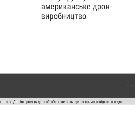
американське дрон-
виробництво
онотопа. Для інтернет-видань обов'язкове розміщення прямого, відкритого для
лама" публікуються на правах реклами.
ості
Правила сайту