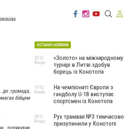
овідкова
ОСТАННІ НОВИНИ
«Золото» на міжнародному
23:13
Вчора
турнірі в Литві здобув
борець із Конотопа
На чемпіонаті Європи з
15:12
, де громада,
Вчора
гандболу U-18 виступає
омагає бійцям
спортсмен із Конотопа
Рух трамвая №3 тимчасово
.
09:11
Вчора
призупинили у Конотопі
ди подякував