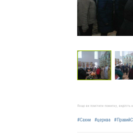
Якщо ви помітили помилку, виділіть нео
#Сахни
#церква
#ПравийС