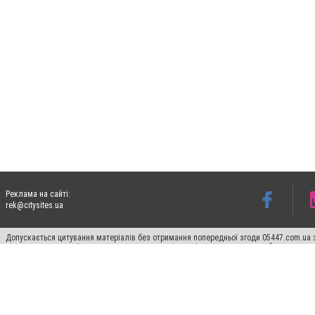
Реклама на сайті:
rek@citysites.ua
Допускається цитування матеріалів без отримання попередньої згоди 05447.com.ua з
пошукових систем гіперпосилання на цитовані статті не нижче другого абзацу в тек
Матеріали з плашками "Новини компаній", "Промо", "Партнерський матеріал", "Партнер
Реклама на сайті
Ф