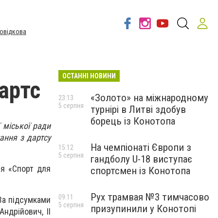
овідкова
ОСТАННІ НОВИНИ
артс
«Золото» на міжнародному
23:13
5 серпня
турнірі в Литві здобув
борець із Конотопа
 міської ради
ання з дартсу
На чемпіонаті Європи з
15:12
5 серпня
гандболу U-18 виступає
ня «Спорт для
спортсмен із Конотопа
Рух трамвая №3 тимчасово
09:11
За підсумками
5 серпня
призупинили у Конотопі
ндрійович, ІІ