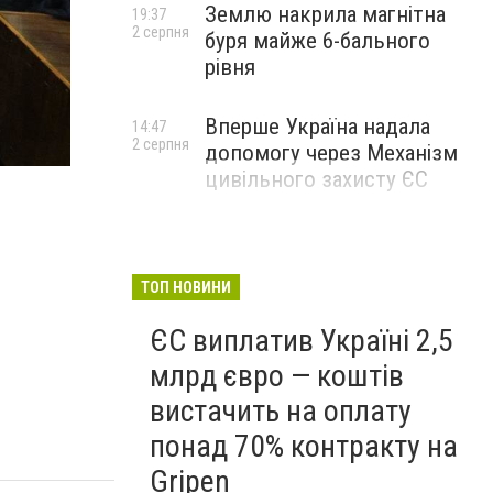
Землю накрила магнітна
19:37
2 серпня
буря майже 6-бального
рівня
Вперше Україна надала
14:47
2 серпня
допомогу через Механізм
цивільного захисту ЄС
ТОП НОВИНИ
ЄС виплатив Україні 2,5
млрд євро — коштів
вистачить на оплату
понад 70% контракту на
Gripen