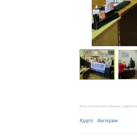
Якщо ви помітили помилку, виділіть нео
#дартс
#ветерани