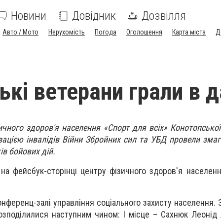
Новини
Довідник
Дозвілля
Авто / Мото
Нерухомість
Погода
Оголошення
Карта міста
Д
ькі ветерани грали в д
ичного здоров'я населення «Спорт для всіх» Конотопської
зацією інвалідів Війни Збройних сил та УБД провели змаг
ів бойових дій.
на фейсбук-сторінці центру фізичного здоров'я населен
нференц-залі управління соціального захисту населення. 
озподілилися наступним чином: І місце – Сахнюк Леонід А