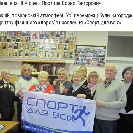
Іванівна, ІІІ місце – Постнов Борис Григорович.
ній, товариській атмосфері. Усі переможці були нагородж
центру фізичного здоров'я населення «Спорт для всіх».