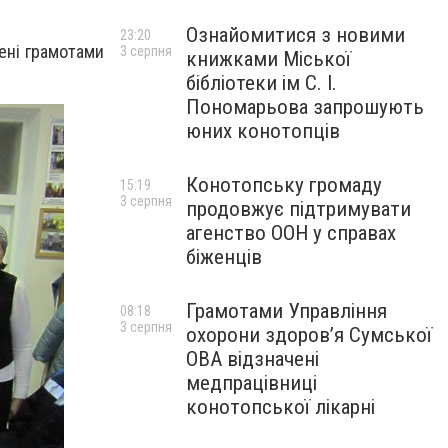
Ознайомитися з новими
23:20
ені грамотами
3 серпня
книжками Міської
бібліотеки ім С. І.
Пономарьова запрошують
юних конотопців
Конотопську громаду
15:19
3 серпня
продовжує підтримувати
агенство ООН у справах
біженців
Грамотами Управління
08:18
3 серпня
охорони здоров’я Сумської
ОВА відзначені
медпрацівниці
конотопської лікарні