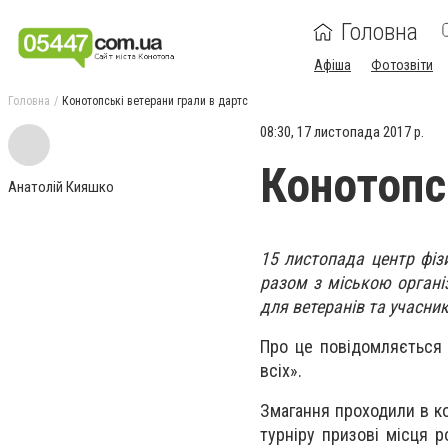
Головна
Афіша
Фотозвіти
Головна
Конотопські ветерани грали в дартс
08:30, 17 листопада 2017 р.
Конотопс
Анатолій Кияшко
15 листопада центр фіз
разом з міською органі
для ветеранів та учасник
Про це повідомляється 
всіх».
Змагання проходили в ко
турніру призові місця р