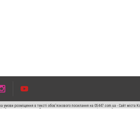
а умови розміщення в тексті обов'язкового посилання на 05447.com.ua - Сайт міста К
сті або в якості джерела. Порушення виняткових прав переслідується Законом.
ський спецпроєкт", "Політичні новини", "Пресреліз", "PR", "Офіційно", "Політична рек
раншиза "CitySites"
Правила класифайд
Редакційна політика
Політика конфіденційн