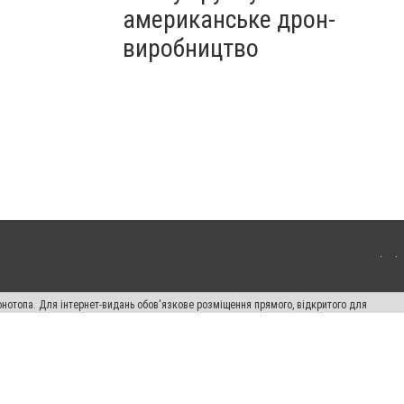
американське дрон-
виробництво
онотопа. Для інтернет-видань обов'язкове розміщення прямого, відкритого для
лама" публікуються на правах реклами.
ості
Правила сайту