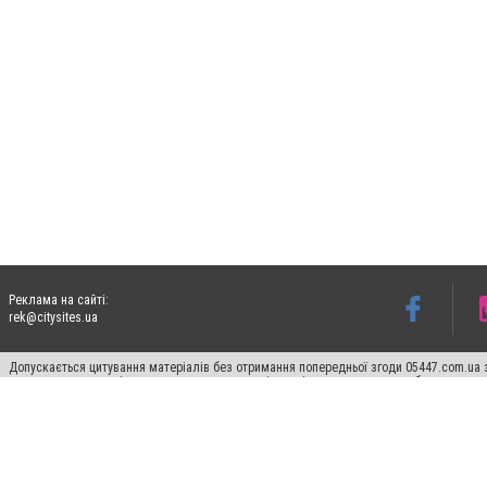
Реклама на сайті:
rek@citysites.ua
Допускається цитування матеріалів без отримання попередньої згоди 05447.com.ua з
пошукових систем гіперпосилання на цитовані статті не нижче другого абзацу в тек
Матеріали з плашками "Новини компаній", "Промо", "Партнерський матеріал", "Партнер
Реклама на сайті
Ф