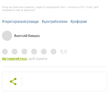
Якщо ви помітили помилку, виділіть необхідний текст і натисніть Ctrl + Enter, щоб
повідомити про це редакцію
#територіальнігромади
#центрибезпеки
#реформи
Анатолій Кияшко
0,0
Авторизуйтесь
, щоб оцінити