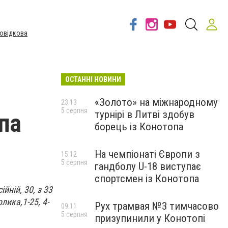
овідкова
ОСТАННІ НОВИНИ
«Золото» на міжнародному
23:13
5 серпня
турнірі в Литві здобув
па
борець із Конотопа
На чемпіонаті Європи з
15:12
5 серпня
гандболу U-18 виступає
спортсмен із Конотопа
йній, 30, з 33
лика,1-25, 4-
Рух трамвая №3 тимчасово
09:11
5 серпня
призупинили у Конотопі