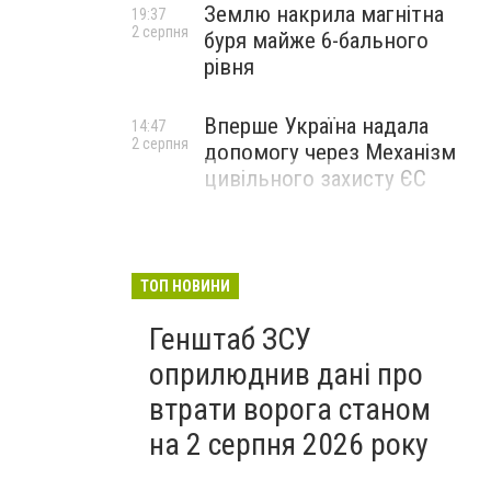
Землю накрила магнітна
19:37
2 серпня
буря майже 6-бального
рівня
Вперше Україна надала
14:47
2 серпня
допомогу через Механізм
цивільного захисту ЄС
ТОП НОВИНИ
Генштаб ЗСУ
оприлюднив дані про
втрати ворога станом
на 2 серпня 2026 року