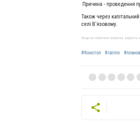
Причина - проведення п
Також через капітальний
селі В'язовому.
Якщо ви помітили помилку, виділіть нео
#Конотоп
#світло
#плано