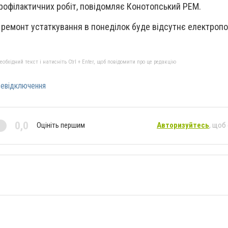
рофілактичних робіт, повідомляє Конотопський РЕМ.
 ремонт устаткування в понеділок буде відсутнє електроп
бхідний текст і натисніть Ctrl + Enter, щоб повідомити про це редакцію
вевідключення
0,0
Оцініть першим
Авторизуйтесь
, щоб