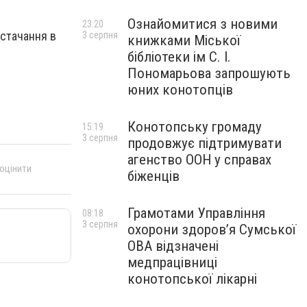
Ознайомитися з новими
23:20
остачання в
3 серпня
книжками Міської
бібліотеки ім С. І.
Пономарьова запрошують
юних конотопців
Конотопську громаду
15:19
3 серпня
продовжує підтримувати
агенство ООН у справах
 оцінити
біженців
Грамотами Управління
08:18
3 серпня
охорони здоров’я Сумської
ОВА відзначені
медпрацівниці
конотопської лікарні