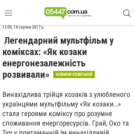
12:00, 14 серпня 2017 р.
Легендарний мультфільм у
коміксах: «Як козаки
енергонезалежність
розвивали»
НОВИНИ КОМПАНІЙ
Винахідлива трійця козаків з улюбленого
українцями мультфільму «Як козаки…»
стала героями коміксу про розумне
споживання енергоресурсів. Грай, Око та
Тур у притаманній їм винахідливій