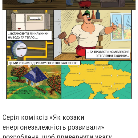
Серія коміксів «Як козаки
енергонезалежніcть розвивали»
розроблена, щоб привернути увагу