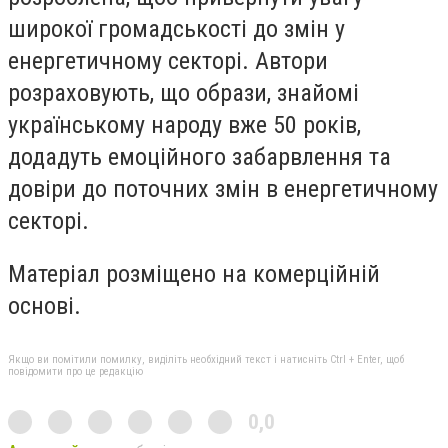
широкої громадськості до змін у
енергетичному секторі.
Автори
розраховують, що образи, знайомі
українському народу вже 50 років
,
додадуть емоційного забарвлення та
довіри до поточних змін в енергетичному
секторі.
Матеріал розміщено на комерційній
основі.
Якщо ви помітили помилку, виділіть необхідний текст і натисніть Ctrl + Enter, щоб
повідомити про це редакцію
0,0