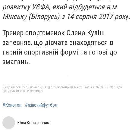
розвитку УЄФА, який відбудеться в м.
Мінську (Білорусь) з 14 серпня 2017 рок
у.
Тренер спортсменок Олена Куліш
запевняє, що дівчата знаходяться в
гарній спортивній формі та готові до
змагань.
Якщо ви помітили помилку, виділіть необхідний текст і натисніть Ctrl + Enter, щоб
повідомити про це редакцію
#Конотоп
#жіночийфутбол
Юлія Конотопчик