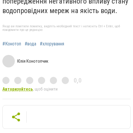
попередження негативного впливу стану
водопровідних мереж на якість води.
Якщо ви помітили помилку, виділіть необхідний текст і натисніть Ctrl + Enter, щоб
повідомити про це редакцію
#Конотоп
#вода
#хлорування
Юлія Конотопчик
0,0
Авторизуйтесь
, щоб оцінити