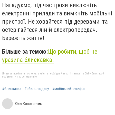
Нагадуємо, під час грози виключіть
електронні прилади та вимкніть мобільні
пристрої. Не ховайтеся під деревами, та
остерігайтеся ліній електропередач.
Бережіть життя!
Більше за темою:
Що робити, щоб не
уразила блискавка.
Якщо ви помітили помилку, виділіть необхідний текст і натисніть Ctrl + Enter, щоб
повідомити про це редакцію
#блискавка
#вбилолюдину
#мобільнийтелефон
Юлія Конотопчик