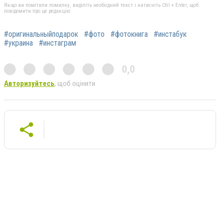
Якщо ви помітили помилку, виділіть необхідний текст і натисніть Ctrl + Enter, щоб
повідомити про це редакцію
#оригинальныйподарок
#фото
#фотокнига
#инстабук
#украина
#инстаграм
0,0
Авторизуйтесь
, щоб оцінити