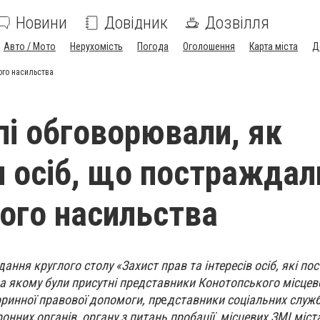
Новини
Довідник
Дозвілля
Авто / Мото
Нерухомість
Погода
Оголошення
Карта міста
Д
ого насильства
пі обговорювали, як
 осіб, що постраждал
го насильства
ання круглого столу «Захист прав та інтересів осіб, які по
 якому були присутні представники Конотопського місцево
ринної правової допомоги, пр
е
дставники соціальних служб
онних органів, органу з питань пробації, місцевих ЗМІ міст