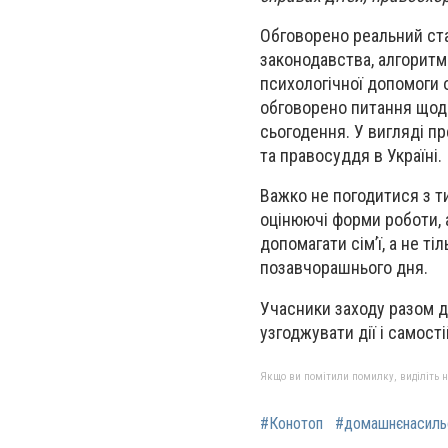
Обговорено реальний ста
законодавства, алгоритм
психологічної допомоги 
обговорено питання щодо
сьогодення. У вигляді п
та правосуддя в Україні.
Важко не погодитися з ти
оцінюючі форми роботи, 
допомагати сім’ї, а не ті
позавчорашнього дня.
Учасники заходу разом ді
узгоджувати дії і самост
Якщо ви помітили помилку, виділіть нео
#Конотоп
#домашнєнасиль