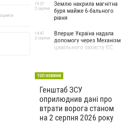
Землю накрила магнітна
19:37
2 серпня
буря майже 6-бального
 оцінити
рівня
Вперше Україна надала
14:47
2 серпня
допомогу через Механізм
цивільного захисту ЄС
ТОП НОВИНИ
Генштаб ЗСУ
оприлюднив дані про
втрати ворога станом
на 2 серпня 2026 року