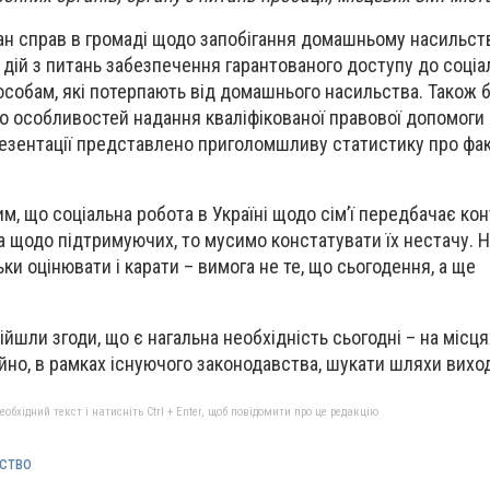
н справ в громаді щодо запобігання домашньому насильств
 дій з питань забезпечення гарантованого доступу до соціал
особам, які потерпають від домашнього насильства. Також 
 особливостей надання кваліфікованої правової допомоги 
резентації представлено приголомшливу статистику про фа
м, що соціальна робота в Україні щодо сім’ї передбачає ко
а щодо підтримуючих, то мусимо констатувати їх нестачу. На
льки оцінювати і карати – вимога не те, що сьогодення, а ще
йшли згоди, що є нагальна необхідність сьогодні – на місця
ійно, в рамках існуючого законодавства, шукати шляхи вихо
бхідний текст і натисніть Ctrl + Enter, щоб повідомити про це редакцію
ство