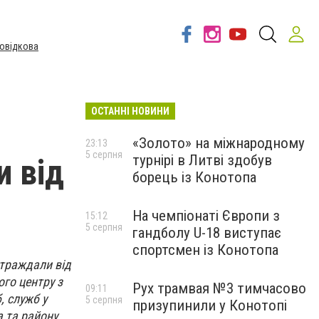
овідкова
ОСТАННІ НОВИНИ
«Золото» на міжнародному
23:13
5 серпня
турнірі в Литві здобув
и від
борець із Конотопа
На чемпіонаті Європи з
15:12
5 серпня
гандболу U-18 виступає
спортсмен із Конотопа
страждали від
го центру з
Рух трамвая №3 тимчасово
09:11
, служб у
5 серпня
призупинили у Конотопі
а та району.