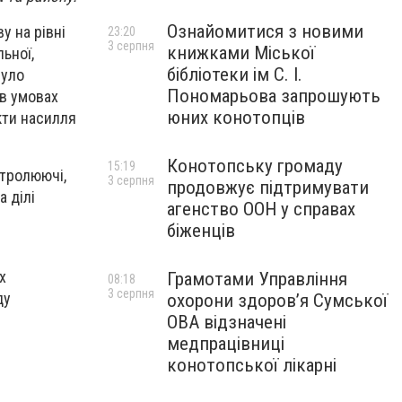
Ознайомитися з новими
у на рівні
23:20
3 серпня
книжками Міської
ьної,
бібліотеки ім С. І.
було
Пономарьова запрошують
в умовах
юних конотопців
кти насилля
Конотопську громаду
15:19
нтролюючі,
3 серпня
продовжує підтримувати
 ділі
агенство ООН у справах
біженців
х
Грамотами Управління
08:18
3 серпня
ду
охорони здоров’я Сумської
ОВА відзначені
медпрацівниці
конотопської лікарні