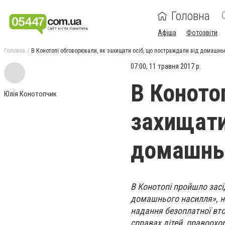
Головна
Афіша
Фотозвіти
Головна
В Конотопі обговорювали, як захищати осіб, що постраждали від домашнь
07:00, 11 травня 2017 р.
В Коното
Юлія Конотопчик
захищати
домашньо
В Конотопі пройшло засід
домашнього насилля», на
надання безоплатної вто
справах дітей, правоохор