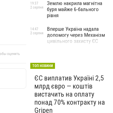
Землю накрила магнітна
19:37
2 серпня
буря майже 6-бального
рівня
Вперше Україна надала
14:47
2 серпня
допомогу через Механізм
цивільного захисту ЄС
тобы оценить
ТОП НОВИНИ
ЄС виплатив Україні 2,5
млрд євро — коштів
вистачить на оплату
понад 70% контракту на
Gripen