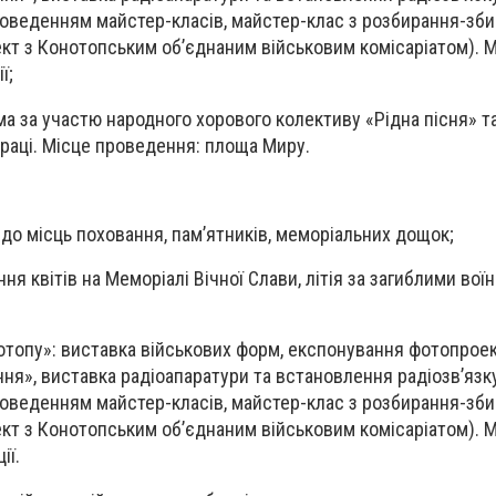
проведенням майстер-класів, майстер-клас з розбирання-зб
ект з Конотопським об’єднаним військовим комісаріатом). 
ї;
а за участю народного хорового колективу «Рідна пісня» т
праці. Місце проведення: площа Миру.
до місць поховання, пам’ятників, меморіальних дощок;
я квітів на Меморіалі Вічної Слави, літія за загиблими вої
топу»: виставка військових форм, експонування фотопрое
ння», виставка радіоапаратури та встановлення радіозв’язк
проведенням майстер-класів, майстер-клас з розбирання-зб
ект з Конотопським об’єднаним військовим комісаріатом). 
ії.