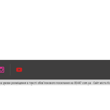
а умови розміщення в тексті обов'язкового посилання на 05447.com.ua - Сайт міста К
сті або в якості джерела. Порушення виняткових прав переслідується Законом.
ський спецпроєкт", "Політичні новини", "Пресреліз", "PR", "Офіційно", "Політична рек
раншиза "CitySites"
Правила класифайд
Редакційна політика
Політика конфіденційн