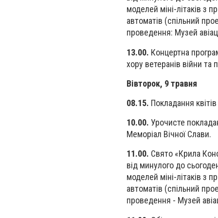
моделей міні-літаків з 
автоматів (спільний про
проведення: Музей авіаці
13.00.
Концертна програм
хору ветеранів війни та 
Вівторок, 9 травня
08.15.
Покладання квітів 
10.00.
Урочисте покладанн
Меморіал Вічної Слави.
11.00.
Свято «Крила Коно
від минулого до сьогоде
моделей міні-літаків з 
автоматів (спільний про
проведення - Музей авіац