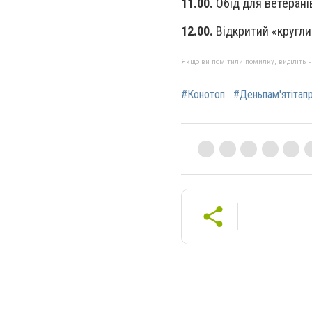
11.00.
Обід для ветерані
12.00.
Відкритий «круглий
Якщо ви помітили помилку, виділіть нео
#Конотоп
#Деньпам'ятітап