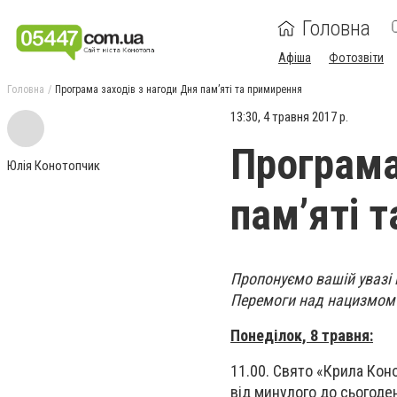
Головна
Афіша
Фотозвіти
Головна
Програма заходів з нагоди Дня пам’яті та примирення
13:30, 4 травня 2017 р.
Програма
Юлія Конотопчик
пам’яті 
Пропонуємо вашій увазі п
Перемоги над нацизмом у 
Понеділок, 8 травня:
11.00. Свято «Крила Кон
від минулого до сьогоде