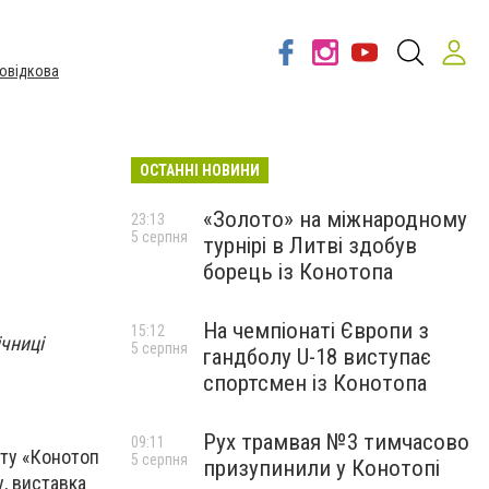
овідкова
ОСТАННІ НОВИНИ
«Золото» на міжнародному
23:13
5 серпня
турнірі в Литві здобув
борець із Конотопа
На чемпіонаті Європи з
15:12
ічниці
5 серпня
гандболу U-18 виступає
спортсмен із Конотопа
Рух трамвая №3 тимчасово
09:11
кту «Конотоп
5 серпня
призупинили у Конотопі
у, виставка