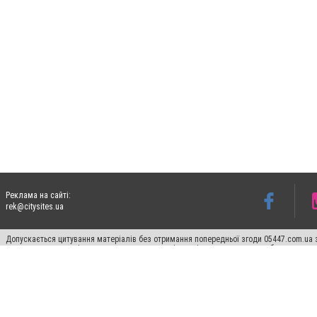
Реклама на сайті:
rek@citysites.ua
Допускається цитування матеріалів без отримання попередньої згоди 05447.com.ua з
пошукових систем гіперпосилання на цитовані статті не нижче другого абзацу в тек
Матеріали з плашками "Новини компаній", "Промо", "Партнерський матеріал", "Партнер
Реклама на сайті
Ф