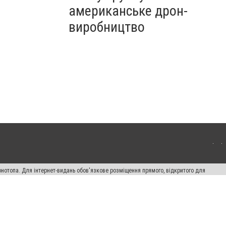
американське дрон-
виробництво
онотопа. Для інтернет-видань обов'язкове розміщення прямого, відкритого для
лама" публікуються на правах реклами.
ості
Правила сайту