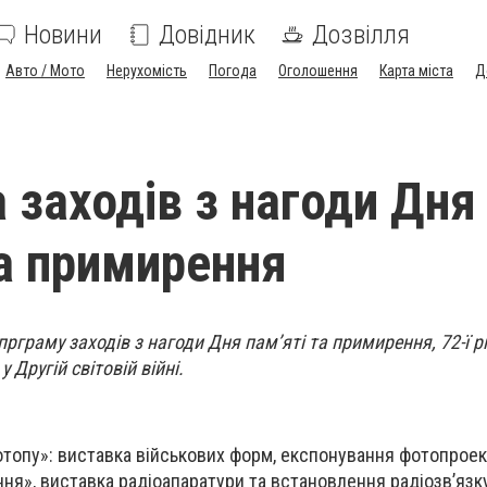
Новини
Довідник
Дозвілля
Авто / Мото
Нерухомість
Погода
Оголошення
Карта міста
Д
 заходів з нагоди Дня
та примирення
рграму заходів з нагоди Дня пам’яті та примирення, 72-ї р
Другій світовій війні.
отопу»: виставка військових форм, експонування фотопрое
ння», виставка радіоапаратури та встановлення радіозв’язк