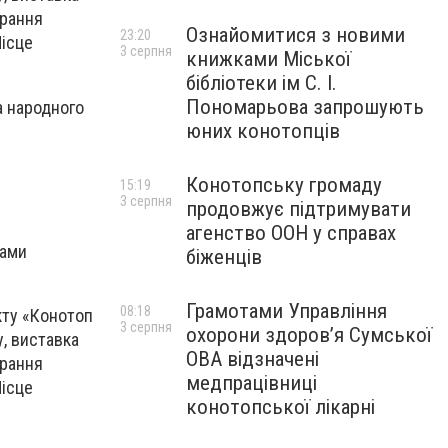
ирання
Ознайомитися з новими
23:20
Місце
3 серпня
книжками Міської
бібліотеки ім С. І.
Пономарьова запрошують
а народного
юних конотопців
Конотопську громаду
15:19
3 серпня
продовжує підтримувати
агенство ООН у справах
нами
біженців
Грамотами Управління
08:18
кту «Конотоп
3 серпня
охорони здоров’я Сумської
у, виставка
ОВА відзначені
ирання
медпрацівниці
Місце
конотопської лікарні