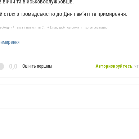
в війни та військовослужбовців.
 стіл» з громадськістю до Дня пам’яті та примирення.
бхідний текст і натисніть Ctrl + Enter, щоб повідомити про це редакцію
римирення
0,0
Оцініть першим
Авторизируйтесь
, ч