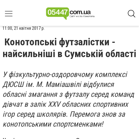
11:00, 21 квітня 2017 р.
Конотопські футзалістки -
найсильніші в Сумській області
У фізкультурно-оздоровчому комплексі
ДЮСШ ім. М. Маміашвілі відбулися
обласні​ змагання з футзалу серед команд
дівчат в залік ХХV обласних спортивних
ігор серед школярів. Перемога знов за
конотопськими спортсменками!