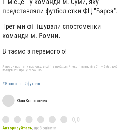
ІІ місце - у команди м. Суми, яку
представляли футболістки ФЦ "Барса".
Третіми фінішували спортсменки
команди м. Ромни.
Вітаємо з перемогою!
Якщо ви помітили помилку, виділіть необхідний текст і натисніть Ctrl + Enter, щоб
повідомити про це редакцію
#Конотоп
#футзал
Юлія Конотопчик
0,0
Авторизуйтесь
, щоб оцінити