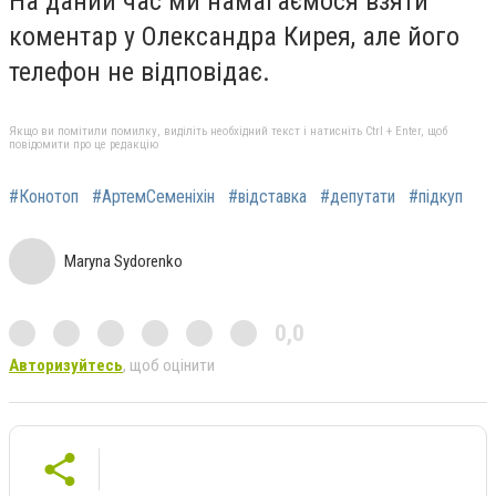
На даний час ми намагаємося взяти
коментар у Олександра Кирея, але його
телефон не відповідає.
Якщо ви помітили помилку, виділіть необхідний текст і натисніть Ctrl + Enter, щоб
повідомити про це редакцію
#Конотоп
#АртемСеменіхін
#відставка
#депутати
#підкуп
Maryna Sydorenko
0,0
Авторизуйтесь
, щоб оцінити