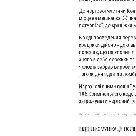
До чергової частини Коно
місцева мешканка. Жінка 
потерпілої, до крадіжки 
В ході проведення перев
крадіжки дійсно «доклав 
пояснив, що на злочин пі
зняла з себе сережки та 
чоловік забрав вироби із
того ж дня здав до ломба
Наразі слідчими поліції 
185 Кримінального кодек
загрожувати черговий те
Якщо ви помітили помилку, виділіть нео
ВІДДІЛ КОМУНІКАЦІЇ ПОЛІЦ