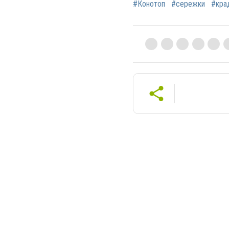
#Конотоп
#сережки
#кра