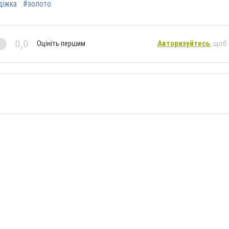
діжка
#золото
0,0
Оцініть першим
Авторизуйтесь
, щоб