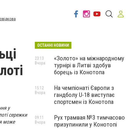
овідкова
ОСТАННІ НОВИНИ
ьці
«Золото» на міжнародному
23:13
Вчора
турнірі в Литві здобув
лоті
борець із Конотопа
На чемпіонаті Європи з
15:12
Вчора
гандболу U-18 виступає
спортсмен із Конотопа
ння у
лоті сережки
Рух трамвая №3 тимчасово
09:11
ся може
Вчора
призупинили у Конотопі