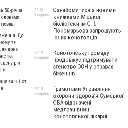
Ознайомитися з новими
сь 50-річна
23:20
3 серпня
книжками Міської
а словами
бібліотеки ім С. І.
стював.
Пономарьова запрошують
рдження. До
юних конотопців
єному та
, як вона
Конотопську громаду
15:19
ністю,
3 серпня
продовжує підтримувати
радену річ
агенство ООН у справах
аги.
біженців
ня за ч.1 ст.
же
Грамотами Управління
08:18
3 серпня
охорони здоров’я Сумської
ОВА відзначені
медпрацівниці
конотопської лікарні