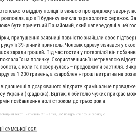
топського відділу поліції із заявою про крадіжку звернула
розповіла, що з її будинку зникла пара золотих сережок. З
може бути причетний її знайомий, який напередодні в неї го
ірки, припущення заявниці повністю знайшли своє підтве
руку» її 39-річний приятель. Чоловік одразу зізнався у ско
шов заради грошей. Під час гостин у потерпілої він побачив
поклала їх на поличку. Скориставшись її нетривалою відсут
 золота, а коли та повернулась – продовжили застілля. Вик
рду за 1 200 гривень, а «зароблені» гроші витратив на розв
у відношенні підозрюваного відкрите кримінальне проваджен
су України (крадіжка). Відтак, любителю чужих прикрас мо
рмін позбавлення волі строком до трьох років.
бхідний текст і натисніть Ctrl + Enter, щоб повідомити про це редакцію
ІЇ СУМСЬКОЇ ОБЛ.