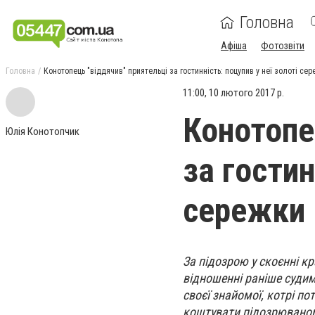
Головна
Афіша
Фотозвіти
Головна
Конотопець "віддячив" приятельці за гостинність: поцупив у неї золоті се
11:00, 10 лютого 2017 р.
Конотопе
Юлія Конотопчик
за гостин
сережки
За підозрою у скоєнні к
відношенні раніше судим
своєї знайомої, котрі п
коштувати підозрюваном