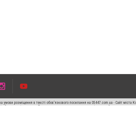
а умови розміщення в тексті обов'язкового посилання на 05447.com.ua - Сайт міста К
сті або в якості джерела. Порушення виняткових прав переслідується Законом.
ський спецпроєкт", "Політичні новини", "Пресреліз", "PR", "Офіційно", "Політична рек
раншиза "CitySites"
Правила класифайд
Редакційна політика
Політика конфіденційн