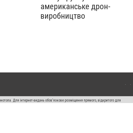
американське дрон-
виробництво
онотопа. Для інтернет-видань обов'язкове розміщення прямого, відкритого для
лама" публікуються на правах реклами.
ості
Правила сайту