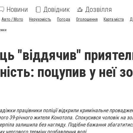
Новини
Довідник
Дозвілля
Авто / Мото
Нерухомість
Погода
Оголошення
Карта міста
Д
режки
ць "віддячив" приятел
ність: поцупив у неї зо
радіжки працівники поліції відкрили кримінальне провадже
ого 39-річного жителя Конотопа. Спокусився чоловік на зо
отерпіла залишила без нагляду. Подібне бажання збагатити
у чергового терміну позбавлення волі.