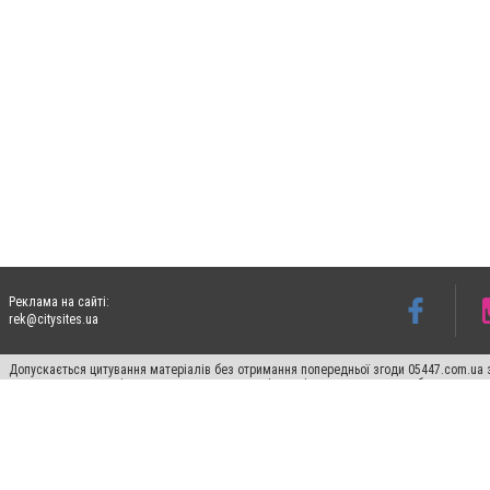
Реклама на сайті:
rek@citysites.ua
Допускається цитування матеріалів без отримання попередньої згоди 05447.com.ua з
пошукових систем гіперпосилання на цитовані статті не нижче другого абзацу в тек
Матеріали з плашками "Новини компаній", "Промо", "Партнерський матеріал", "Партнер
Реклама на сайті
Ф