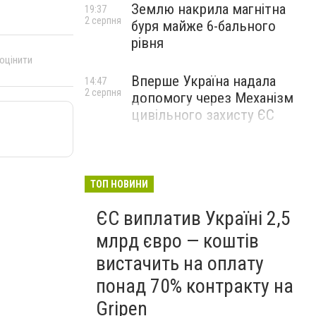
Землю накрила магнітна
19:37
2 серпня
буря майже 6-бального
рівня
 оцінити
Вперше Україна надала
14:47
2 серпня
допомогу через Механізм
цивільного захисту ЄС
ТОП НОВИНИ
ЄС виплатив Україні 2,5
млрд євро — коштів
вистачить на оплату
понад 70% контракту на
Gripen