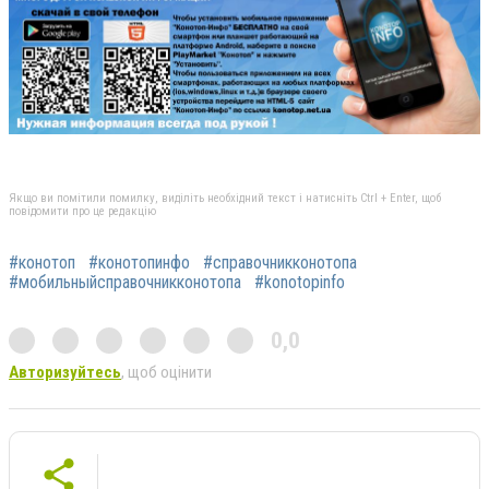
Якщо ви помітили помилку, виділіть необхідний текст і натисніть Ctrl + Enter, щоб
повідомити про це редакцію
#конотоп
#конотопинфо
#справочникконотопа
#мобильныйсправочникконотопа
#konotopinfo
0,0
Авторизуйтесь
, щоб оцінити