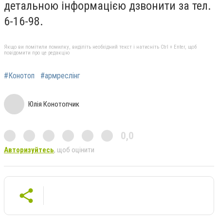
детальною інформацією дзвонити за тел.
6-16-98.
Якщо ви помітили помилку, виділіть необхідний текст і натисніть Ctrl + Enter, щоб
повідомити про це редакцію
#Конотоп
#армреслінг
Юлія Конотопчик
0,0
Авторизуйтесь
, щоб оцінити