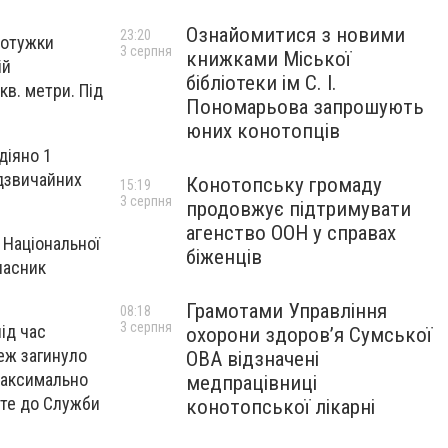
Ознайомитися з новими
23:20
мотужки
3 серпня
книжками Міської
ій
бібліотеки ім С. І.
кв. метри. Під
Пономарьова запрошують
юних конотопців
діяно 1
адзвичайних
Конотопську громаду
15:19
3 серпня
продовжує підтримувати
агенство ООН у справах
 Національної
біженців
ласник
Грамотами Управління
08:18
3 серпня
ід час
охорони здоров’я Сумської
жеж загинуло
ОВА відзначені
максимально
медпрацівниці
йте до Служби
конотопської лікарні