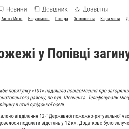
Новини
Довідник
Дозвілля
Авто / Мото
Нерухомість
Погода
Оголошення
Карта міста
Д
ожежі у Попівці загин
ужби порятунку «101» надійшло повідомлення про загорянн
онотопського району, по вул. Шевченка. Телефонували місце
іщину в стіні сусідської оселі.
равлено відділення 12-ї Державної пожежно-рятувальної ча
довелося подолати відстань у 12 км. Додатково було залуч