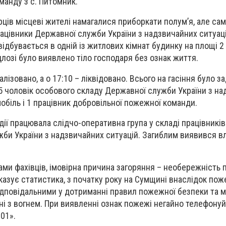
анду з с. Питомник.
ців місцеві жителі намагалися приборкати полум’я, але са
рацівники Державної служби України з надзвичайних ситуац
дбувається в одній із житлових кімнат будинку на площі 2 
длозі було виявлено тіло господаря без ознак життя.
лізовано, а о 17:10 – ліквідовано. Всього на гасіння було за
5 чоловік особового складу Державної служби України з н
мобіль і 1 працівник добровільної пожежної команди.
дії працювала слідчо-оперативна група у складі працівників
ужби України з надзвичайних ситуацій. Загиблим виявився в
ми фахівців, імовірна причина загоряння – необережність п
оказує статистика, з початку року на Сумщині внаслідок по
ідповідальними у дотриманні правил пожежної безпеки та 
і з вогнем. При виявленні ознак пожежі негайно телефону
01».