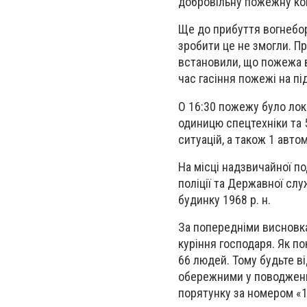
добровільну пожежну ком
Ще до прибуття вогнебор
зробити це не змогли. П
встановили, що пожежа ві
час гасіння пожежі на пі
О 16:30 пожежу було лока
одиницю спецтехніки та 
ситуацій, а також 1 авто
На місці надзвичайної по
поліції та Державної сл
будинку 1968 р. н.
За попередніми висновка
куріння господаря. Як п
66 людей. Тому будьте в
обережними у поводженн
порятунку за номером «1