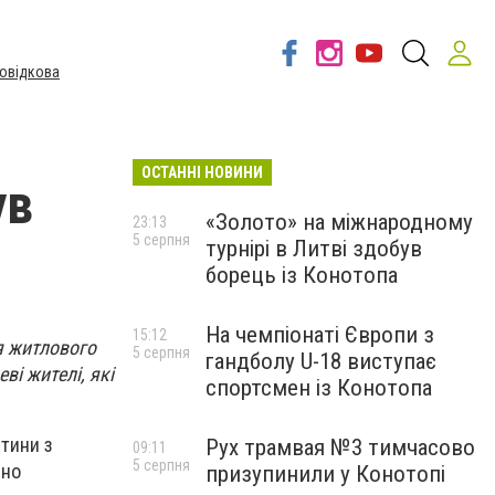
овідкова
ОСТАННІ НОВИНИ
ув
«Золото» на міжнародному
23:13
5 серпня
турнірі в Литві здобув
борець із Конотопа
На чемпіонаті Європи з
15:12
я житлового
5 серпня
гандболу U-18 виступає
ві жителі, які
спортсмен із Конотопа
стини з
Рух трамвая №3 тимчасово
09:11
5 серпня
ено
призупинили у Конотопі