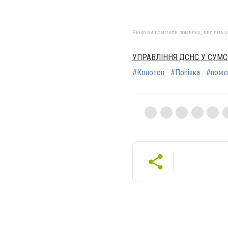
Якщо ви помітили помилку, виділіть нео
УПРАВЛІННЯ ДСНС У СУМС
#Конотоп
#Попівка
#пож