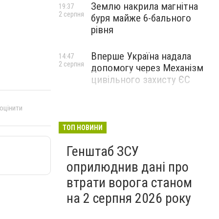
Землю накрила магнітна
19:37
2 серпня
буря майже 6-бального
рівня
Вперше Україна надала
14:47
2 серпня
допомогу через Механізм
цивільного захисту ЄС
 оцінити
ТОП НОВИНИ
Генштаб ЗСУ
оприлюднив дані про
втрати ворога станом
на 2 серпня 2026 року