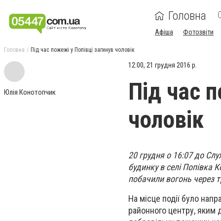
Головна
Афіша
Фотозвіти
Головна
Під час пожежі у Попівці загинув чоловік
12:00, 21 грудня 2016 р.
Під час п
Юлія Конотопчик
чоловік
20 грудня о 16:07 до Сл
будинку в селі Попівка К
побачили вогонь через тр
На місце події було нап
районного центру, яким 