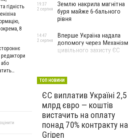
Землю накрила магнітна
19:37
а гідність
2 серпня
буря майже 6-бального
еніхіна
рівня
ормацію,
зокрема, 8
Вперше Україна надала
14:47
2 серпня
допомогу через Механізм
остороннє
цивільного захисту ЄС
а редактори
 або
латить…
ТОП НОВИНИ
ЄС виплатив Україні 2,5
млрд євро — коштів
вистачить на оплату
 оцінити
понад 70% контракту на
Gripen