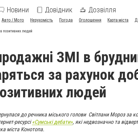
Новини
Довідник
Дозвілля
Авто / Мото
Нерухомість
Погода
Оголошення
Карта міста
Д
ків позитивних людей
продажні ЗМІ в брудни
іаряться за рахунок до
позитивних людей
ернулася до речника міського голови Світлани Мороз за к
тернет-ресурсі
«Сумські дебати»
,
які недвозначно та відве
ика міста Конотопа.