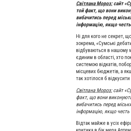
Світлана Мороз:
сайт «С
той факт, що вони вико
вибачитись перед міськ
інформацію, якщо честь т
Ні для кого не секрет, 
зокрема, «Сумські дебати
відбуваються в нашому мі
єдиним в області, хто по
системою відкатів, побо
місцевих бюджетів, а як
так хотілося б відкусит
Світлана Мороз:
сайт «Су
факт, що вони виконуют
вибачитись перед міськ
інформацію, якщо честь т
Відтак майже в усіх ефір
критика в бік мера Артем