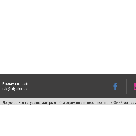
Реклама на сайті:
rek@citysites.ua
Допускається цитування матеріалів без отримання попередньої згоди 05447.com.ua з
пошукових систем гіперпосилання на цитовані статті не нижче другого абзацу в тек
Матеріали з плашками "Новини компаній", "Промо", "Партнерський матеріал", "Партнер
Реклама на сайті
Ф