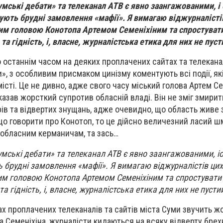
умські дебати» та телеканал АТВ є явно
заангажованими, і
нують брудні
замовлення «мафії». Я вимагаю від
журналісті
им головою Конотопа Артемом Семеніхіним та спростуват
а гідність, і, власне, журналістська етика для них не пуст
що останнім часом на деяких проплачених сайтах та телекан
», з особливим присмаком цинізму коментують всі події, як
сті. Це не дивно, адже свого часу міський голова Артем Се
казав жорсткий супротив обласній владі. Він не зміг змирит
рів та відвертих знущань, адже очевидно, що область живе 
що говорити про Конотоп, то це дійсно величезний ласий ш
и обласним керманичам, та зась…
мські дебати» та телеканал АТВ є явно
заангажованими, і
ь брудні
замовлення «мафії». Я вимагаю від
журналістів ци
им головою Конотопа Артемом Семеніхіним та спростувати
а гідність, і, власне, журналістська етика для них не пустий
ах проплачених телеканалів та сайтів міста Суми звучить ж
а Семеніхіна, журналісти кидаються на всяку відверту брех