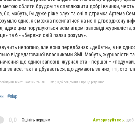
з метою облити брудом та спаплюжити добрі вчинки, честь т
, бо, мабуть, їм дуже ріже слух та очі підтримка Артема Сем
зуміло одне, як можна посилатися на не підтверджену інф
л, адже цим порушуються всім відомі заповіді журналіста, 
ця» та 6 - «бережи свій палац розуму».
звучить непогано, але вона передбачає «дебати», а не одн
ельно відредагованої власниками ЗМІ. Мабуть, журналісти т
ачення ще однієї заповіді журналіста - першої – «подумай,
ш за все, так і відбувається, що думають за них, і ті, хто п
бхідний текст і натисніть Ctrl + Enter, щоб повідомити про це редакцію
ми
#піар
0,0
Оцініть першим
Авторизуйтесь
, щоб