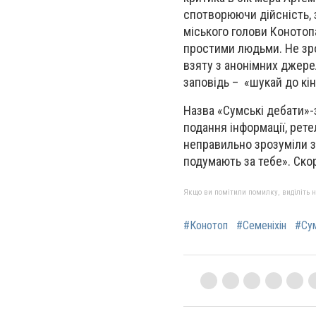
спотворюючи дійсність, 
міського голови Конотопа
простими людьми. Не зро
взяту з анонімних джере
заповідь – «шукай до кін
Назва «Сумські дебати»-
подання інформації, рет
неправильно зрозуміли зн
подумають за тебе». Скорі
Якщо ви помітили помилку, виділіть нео
#Конотоп
#Семеніхін
#Су