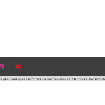
а умови розміщення в тексті обов'язкового посилання на 05447.com.ua - Сайт міста К
сті або в якості джерела. Порушення виняткових прав переслідується Законом.
ський спецпроєкт", "Політичні новини", "Пресреліз", "PR", "Офіційно", "Політична рек
раншиза "CitySites"
Правила класифайд
Редакційна політика
Політика конфіденційн