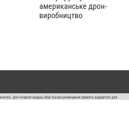
американське дрон-
виробництво
онотопа. Для інтернет-видань обов'язкове розміщення прямого, відкритого для
лама" публікуються на правах реклами.
ості
Правила сайту