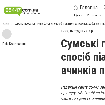
Головна
Афіша
Фотозвіти
Головна
Сумські продажні ЗМІ в брудний спосіб піаряться за рахунок добрих вчин
12:00, 16 грудня 2016 р.
Сумські 
Юлія Конотопчик
спосіб п
вчинків 
Редакція сайту 05447 зв
приводу публікацій на ін
честь та гідність очільн