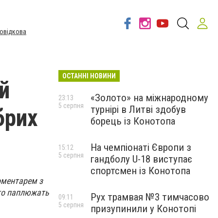
овідкова
ОСТАННІ НОВИНИ
й
«Золото» на міжнародному
23:13
5 серпня
турнірі в Литві здобув
брих
борець із Конотопа
На чемпіонаті Європи з
15:12
5 серпня
гандболу U-18 виступає
спортсмен із Конотопа
оментарем з
рто паплюжать
Рух трамвая №3 тимчасово
09:11
5 серпня
призупинили у Конотопі