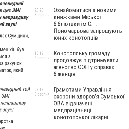
 очевидний
Ознайомитися з новими
в цих ЗМІ
23:20
3 серпня
книжками Міської
и неправдиву
бібліотеки ім С. І.
ий звук!
Пономарьова запрошують
алах Сумщини,
юних конотопців
і
меніхін був
Конотопську громаду
15:19
ися з
3 серпня
продовжує підтримувати
за рахунок
агенство ООН у справах
маток, який
біженців
очевидний той
Грамотами Управління
08:18
3 серпня
х ЗМІ
охорони здоров’я Сумської
 неправдиву
ОВА відзначені
 звук!
медпрацівниці
конотопської лікарні
орстка
ню,