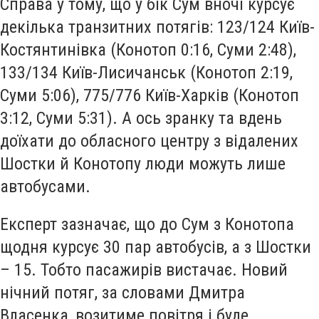
Справа у тому, що у бік Сум вночі курсує
декілька транзитних потягів: 123/124 Київ-
Костянтинівка (Конотоп 0:16, Суми 2:48),
133/134 Київ-Лисичанськ (Конотоп 2:19,
Суми 5:06), 775/776 Київ-Харків (Конотоп
3:12, Суми 5:31). А ось зранку та вдень
доїхати до обласного центру з відалених
Шостки й Конотопу люди можуть лише
автобусами.
Експерт зазначає, що до Сум з Конотопа
щодня курсує 30 пар автобусів, а з Шостки
– 15. Тобто пасажирів вистачає. Новий
нічний потяг, за словами Дмитра
Власенка, возитиме повітря і буде