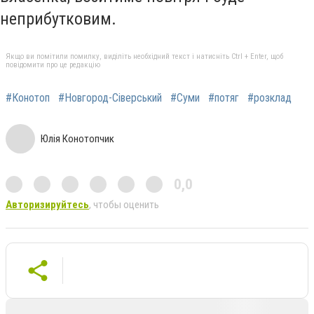
неприбутковим.
Якщо ви помітили помилку, виділіть необхідний текст і натисніть Ctrl + Enter, щоб
повідомити про це редакцію
#Конотоп
#Новгород-Сіверський
#Суми
#потяг
#розклад
Юлія Конотопчик
0,0
Авторизируйтесь
, чтобы оценить