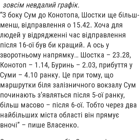
зовсім невдалий графік.
“З боку Сум до Конотопа, Шостки ще більш-
менш, відправлення о 15.42. Хоча для
людей у відрядженні час відправлення
після 16-ої був би кращий. А ось у
зворотньому напрямку… Шостка – 23.28,
Конотоп – 1.14, Буринь – 2.03, прибуття у
Суми – 4.10 ранку. Це при тому, що
маршрутки біля залізничного вокзалу Сум
починають з’являться після 5-ої ранку,
більш масово – після 6-ої. Тобто через два
найбільших міста області він прямує
вночі” – пише Власенко.