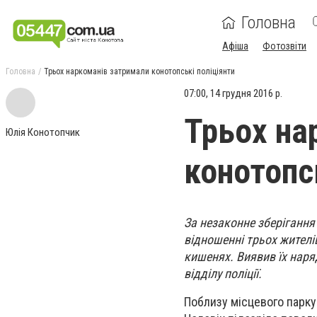
Головна
Афіша
Фотозвіти
Головна
Трьох наркоманів затримали конотопські поліціянти
07:00, 14 грудня 2016 р.
Трьох на
Юлія Конотопчик
конотопс
За незаконне зберігання
відношенні трьох жителі
кишенях. Виявив їх наряд
відділу поліції.
Поблизу місцевого парку