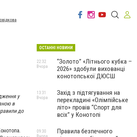
овідкова
ОСТАННІ НОВИНИ
“Золото” «Літнього кубка –
22:32
Вчора
2026» здобули вихованці
конотопської ДЮСШ
Захід з підтягування на
13:31
дження у
Вчора
перекладині «Олімпійське
аною в
літо» провів “Спорт для
правили до
всіх” у Конотопі
Конотопа.
Правила безпечного
09:30
Вчора