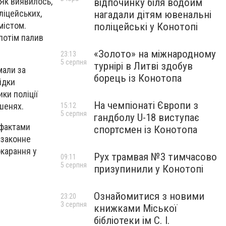
 Як виявилось,
відпочинку біля водойм
ліцейських,
нагадали дітям ювенальні
містом.
поліцейські у Конотопі
 потім палив
«Золото» на міжнародному
23:13
5 серпня
турнірі в Литві здобув
мали за
борець із Конотопа
ідки
ки поліції
На чемпіонаті Європи з
ишенях.
15:12
5 серпня
гандболу U-18 виступає
 фактами
спортсмен із Конотопа
езаконне
окарання у
Рух трамвая №3 тимчасово
09:11
5 серпня
призупинили у Конотопі
Ознайомитися з новими
23:20
3 серпня
книжками Міської
бібліотеки ім С. І.