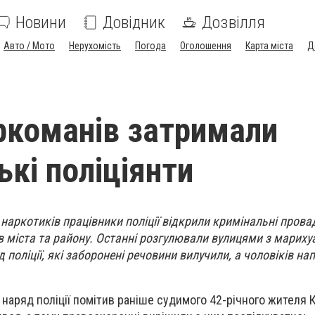
Новини
Довідник
Дозвілля
Авто / Мото
Нерухомість
Погода
Оголошення
Карта міста
Д
ркоманів затримали
ькі поліціянти
 наркотиків працівники поліції відкрили кримінальні прова
в міста та району. Останні розгулювали вулицями з мариху
 поліції, які заборонені речовини вилучили, а чоловіків на
 наряд поліції помітив раніше судимого 42-річного жителя 