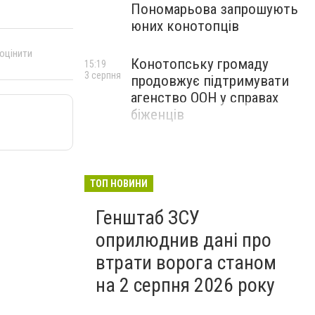
Пономарьова запрошують
юних конотопців
 оцінити
Конотопську громаду
15:19
3 серпня
продовжує підтримувати
агенство ООН у справах
біженців
ТОП НОВИНИ
Генштаб ЗСУ
оприлюднив дані про
втрати ворога станом
на 2 серпня 2026 року