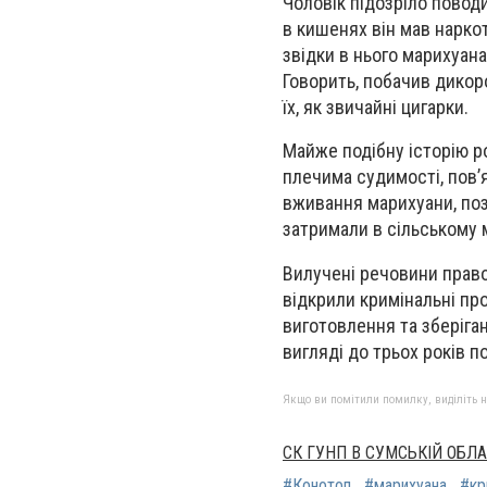
Чоловік підозріло повод
в кишенях він мав наркот
звідки в нього марихуана
Говорить, побачив дикоро
їх, як звичайні цигарки.
Майже подібну історію ро
плечима судимості, пов’я
вживання марихуани, позб
затримали в сільському м
Вилучені речовини право
відкрили кримінальні про
виготовлення та зберіга
вигляді до трьох років п
Якщо ви помітили помилку, виділіть нео
СК ГУНП В СУМСЬКІЙ ОБЛА
#Конотоп
#марихуана
#кр