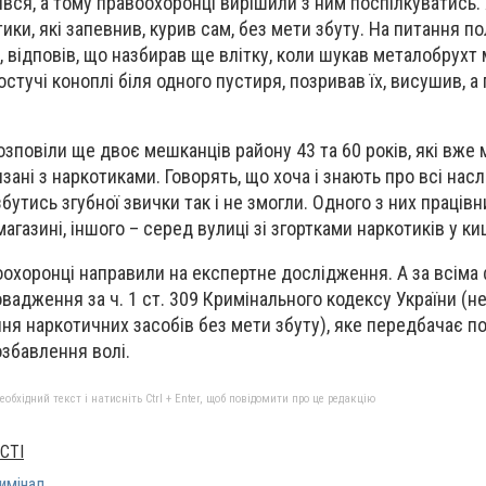
ився, а тому правоохоронці вирішили з ним поспілкуватись.
ики, які запевнив, курив сам, без мети збуту. На питання по
, відповів, що назбирав ще влітку, коли шукав металобрухт 
стучі коноплі біля одного пустиря, позривав їх, висушив, а
зповіли ще двоє мешканців району 43 та 60 років, які вже 
зані з наркотиками. Говорять, що хоча і знають про всі насл
утись згубної звички так і не змогли. Одного з них працівни
агазині, іншого – серед вулиці зі згортками наркотиків у к
охоронці направили на експертне дослідження. А за всіма
вадження за ч. 1 ст. 309 Кримінального кодексу України (н
ння наркотичних засобів без мети збуту), яке передбачає п
озбавлення волі.
бхідний текст і натисніть Ctrl + Enter, щоб повідомити про це редакцію
СТІ
имінал