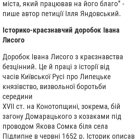
міста, який працював на його благо" -
пише автор петиції Ілля Яндовський.
Історико-краєзнавчий доробок Івана
Лисого
Доробок Івана Лисого з краєзнавства
безцінний. Це й праці з історії від
часів Київської Русі про Липецьке
князівство, визвольної боротьби
середини
ХVІІ ст. на Конотопщині, зокрема, бій
загону Домарацького з козаками під
проводом Якова Сомка біля села
Підлипне в червні 1652 р. Історик описав