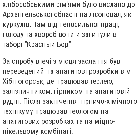
хліборобськими сім'ями було вислано до
Архангельської області на лісоповал, як
куркулів. Там від непосильної праці,
голоду та хвороб вони й загинули в
таборі "Красный Бор".
За спробу втечі з місця заслання був
переведений на апатитові розробки в м.
Хібіногорськ, де працював теслею,
залізничником, гірником на апатитовій
рудні. Після закінчення гірничо-хімічного
технікуму працював геологом на
апатитових розробках та на мідно-
нікелевому комбінаті.