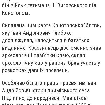
бій військ гетьмана І. Виговського під
Конотопом.
Складена ним карта Конотопської битви,
яку Іван Андрійович глибоко
досліджував, наводиться в багатьох
виданнях. Краєзнавець достеменно знав
археологічні пам'ятки краю, склав
археологічну карту району, брав участь у
розкопках давніх поселень.
Особливо багато праць присвятив Іван
Андрійович історії приміського села
Підлипне, де народився. Мав цікаві