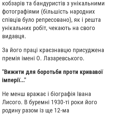
кобзарів та бандуристів з унікальними
фотографіями (більшість народних
співців було репресовано), як і решта
унікальних робіт, чекають на свого
видавця.
За його праці краєзнавцю присуджена
премія імені О. Лазаревського.
"Вижити для боротьби проти кривавої
імперії..."
Не менш вражає і біографія Івана
Лисого. В буремні 1930-ті роки його
родину разом із ще 12-ма