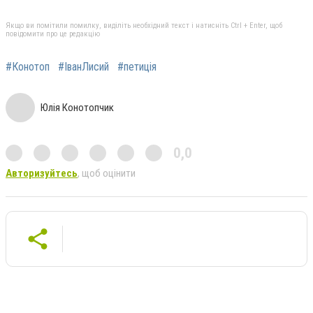
Якщо ви помітили помилку, виділіть необхідний текст і натисніть Ctrl + Enter, щоб
повідомити про це редакцію
#Конотоп
#ІванЛисий
#петиція
Юлія Конотопчик
0,0
Авторизуйтесь
, щоб оцінити