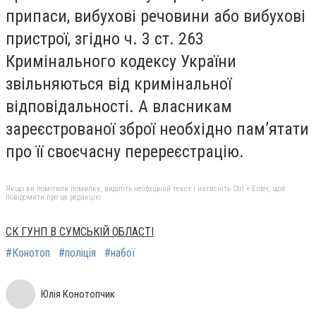
припаси, вибухові речовини або вибухові
пристрої, згідно ч. 3 ст. 263
Кримінального кодексу України
звільняються від кримінальної
відповідальності. А власникам
зареєстрованої зброї необхідно пам’ятати
про її своєчасну перереєстрацію.
Якщо ви помітили помилку, виділіть необхідний текст і натисніть Ctrl + Enter, щоб
повідомити про це редакцію
СК ГУНП В СУМСЬКІЙ ОБЛАСТІ
#Конотоп
#поліція
#набої
Юлія Конотопчик