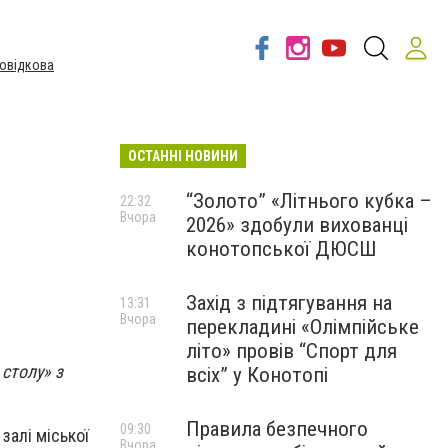
овідкова
ОСТАННІ НОВИНИ
“Золото” «Літнього кубка –
22:32
Вчора
2026» здобули вихованці
конотопської ДЮСШ
Захід з підтягування на
13:31
Вчора
перекладині «Олімпійське
літо» провів “Спорт для
столу» з
всіх” у Конотопі
Правила безпечного
09:30
залі міської
Вчора