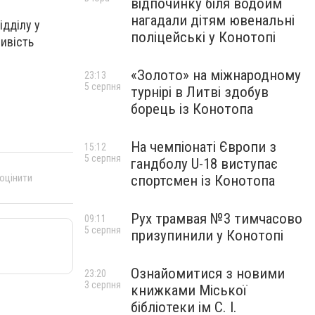
відпочинку біля водойм
нагадали дітям ювенальні
ідділу у
поліцейські у Конотопі
ливість
«Золото» на міжнародному
23:13
5 серпня
турнірі в Литві здобув
борець із Конотопа
На чемпіонаті Європи з
15:12
5 серпня
гандболу U-18 виступає
 оцінити
спортсмен із Конотопа
Рух трамвая №3 тимчасово
09:11
5 серпня
призупинили у Конотопі
Ознайомитися з новими
23:20
3 серпня
книжками Міської
бібліотеки ім С. І.