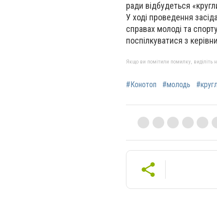
ради відбудеться «кругл
У ході проведення засід
справах молоді та спорту
поспілкуватися з керівн
Якщо ви помітили помилку, виділіть нео
#Конотоп
#молодь
#кругл