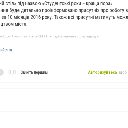
ий стіл» під назвою «Студентські роки – краща пора».
ання буде детально проінформовано присутніх про роботу в
 за 10 місяців 2016 року. Також всі присутні матимуть мож
ицтвом міста.
бхідний текст і натисніть Ctrl + Enter, щоб повідомити про це редакцію
ийстіл
0,0
Оцініть першим
Авторизуйтесь
, щоб