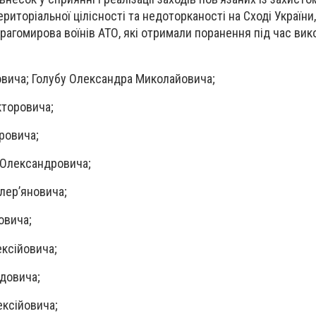
територіальної цілісності та недоторканості на Сході Україн
рагомирова воїнів АТО, які отримали поранення під час ви
ровича; Голубу Олександра Миколайовича;
кторовича;
ровича;
 Олександровича;
алер’яновича;
овича;
ксійовича;
довича;
ексійовича;