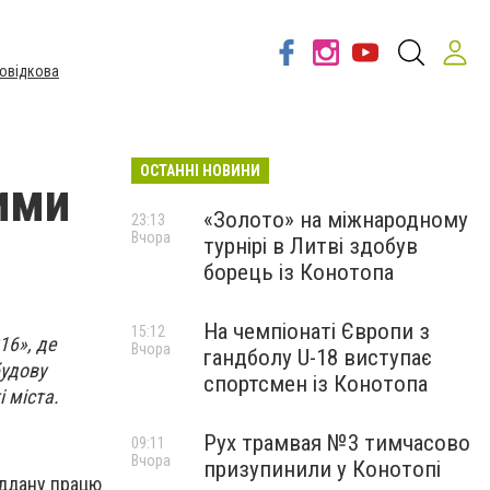
овідкова
ОСТАННІ НОВИНИ
ими
«Золото» на міжнародному
23:13
Вчора
турнірі в Литві здобув
борець із Конотопа
На чемпіонаті Європи з
15:12
16», де
Вчора
гандболу U-18 виступає
будову
спортсмен із Конотопа
і міста.
Рух трамвая №3 тимчасово
09:11
Вчора
призупинили у Конотопі
іддану працю