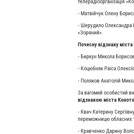
телерадіоорганізація «Ко
- Матвійчук Олену Борисі
- Шерудило Олександра В
«Зоряний».
Почесну відзнаку міста 
- Биркун Микола Борисов
- Коцюбняк Раїса Олексії
- Поляков Анатолій Мико
За вагомий особистий вн
відзнакою міста Конотоп
- Квач Катерину Сергіїв
переможницю обласних т
- Кравченко Дарину Волод