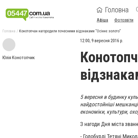
Головна
Афіша
Фотозвіти
Головна
Конотопчан нагородили почесними відзнаками "Осіннє золото"
12:00, 9 вересня 2016 р.
Конотопч
Юлія Конотопчик
відзнака
5 вересня в будинку куль
найдостойніші мешканці 
економіки, культури, охо
З нагоди Дня міста зва
- Голобурді Тетяні Мико