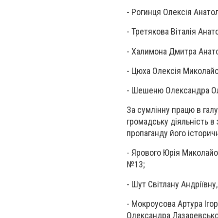
- Рогинця Олексія Анато
- Третякова Віталія Анат
- Халимона Дмитра Анат
- Цюха Олексія Миколай
- Шешеню Олександра О
За сумлінну працю в галу
громадську діяльність в
пропаганду його історич
- Ярового Юрія Миколайов
№13;
- Шут Світлану Андріївну
- Мокроусова Артура Іго
Олександра Лазаревсько