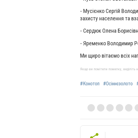
- Мусієнко Сергій Володи
захисту населення та вз
- Сердюк Олена Борисівн
- Яременко Володимир Ро
Ми щиро вітаємо всіх н
Якщо ви помітили помилку, виділіть нео
#Конотоп
#Осіннєзолото