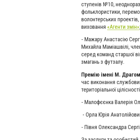
ступенів №10, неодноразо
фольклористики, перемож
волонтерських проектів,
виховання
«Агенти змін»
- Мажару Анастасію Серг
Михайла Маміашвілі, член
серед команд старшої ві
змагань з футзалу.
Премію імені М. Драго
час виконання службових 
територіальної цілісност
- Малофєєнка Валерія Ол
- Орла Юрія Анатолійович
- Півня Олександра Серг
За заслуги та особистий 