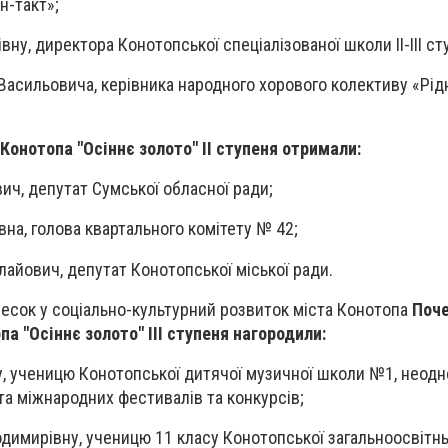
н-такт»;
вну, директора Конотопської спеціалізованої школи IІ-III ст
асильовича, керівника народного хорового колективу «Рід
Конотопа "Осіннє золото" ІІ ступеня отримали:
ич, депутат Сумської обласної ради;
вна, голова квартального комітету № 42;
лайович, депутат Конотопської міської ради.
есок у соціально-культурний розвиток міста Конотопа
Поч
а "Осіннє золото" ІІІ ступеня нагородили:
ну, ученицю Конотопської дитячої музичної школи №1, неод
а міжнародних фестивалів та конкурсів;
имирівну, ученицю 11 класу Конотопської загальноосвітньої