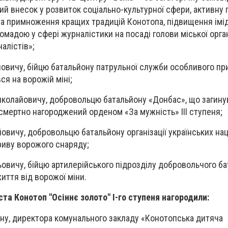
ний внесок у розвиток соціально-культурної сфери, активну
та примноження кращих традицій Конотопа, підвищення імід
омадою у сфері журналістики на посаді голови міської орган
алістів»;
йовичу, бійцю батальйону патрульної служби особливого п
ся на ворожій міні;
иколайовичу, добровольцю батальйону «Донбас», що загину
осмертно нагороджений орденом «За мужність» III ступеня;
овичу, добровольцю батальйону організації українських нац
зриву ворожого снаряду;
ьовичу, бійцю артилерійського підрозділу добровольчого б
иття від ворожої міни.
та Конотоп "Осіннє золото" І-го ступеня нагородили:
івну, директора комунального закладу «Конотопська дитяча