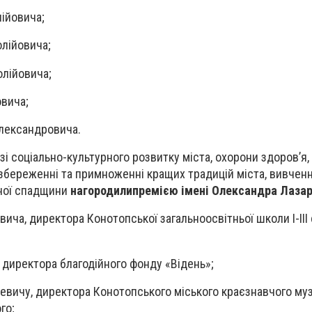
лійовича;
олійовича;
олійовича;
овича;
лександровича.
зі соціально-культурного розвитку міста, охорони здоров’я,
 збереженні та примноженні кращих традицій міста, вивченн
ної спадщини
нагородили
премією імені Олександра Лазар
ича, директора Конотопської загальноосвітньої школи І-ІІІ
, директора благодійного фонду «Відень»;
ревичу, директора Конотопського міського краєзнавчого му
го;