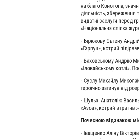
на благо Конотопа, знач
діяльність, збереження 
видатні заслуги перед гр
«Національна спілка журн
- Бірюкову Євгену Андрі
«Гарпун», котрий підірвав
- Ваховському Андрію М
«Іловайському котлі». П
- Суслу Михайлу Миколай
героїчно загинув від ро
- Шульзі Анатолію Васил
«Азов», котрий втратив ж
Почесною відзнакою міс
- Іващенко Аліну Віктор