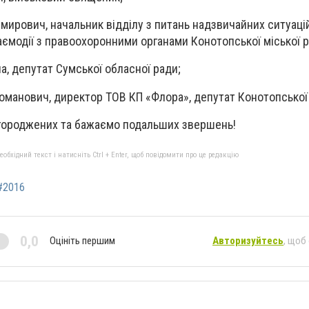
мирович, начальник відділу з питань надзвичайних ситуацій
аємодії з правоохоронними органами Конотопської міської р
а, депутат Сумської обласної ради;
манович, директор ТОВ КП «Флора», депутат Конотопської 
агороджених та бажаємо подальших звершень!
бхідний текст і натисніть Ctrl + Enter, щоб повідомити про це редакцію
#2016
0,0
Оцініть першим
Авторизуйтесь
, щоб