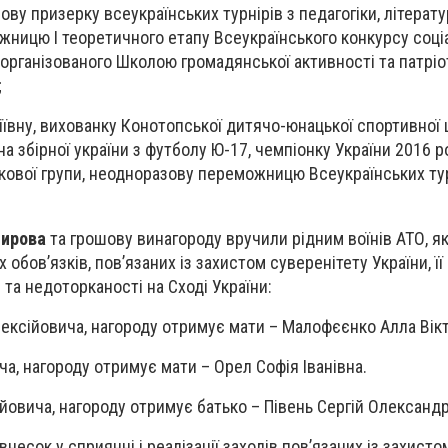
ву призерку всеукраїнських турнірів з педагогіки, літерат
ницю І теоретичного етапу Всеукраїнського конкурсу соці
 організованого Школою громадянської активності та патрі
;
іївну, вихованку Конотопської дитячо-юнацької спортивної
а збірної україни з футболу Ю-17, чемпіонку України 2016 р
кової групи, неодноразову переможницю Всеукраїнських тур
мирова
та грошову винагороду вручили рідним воїнів АТО, як
обов’язків, пов’язаних із захистом суверенітету України, її
і та недоторканості на Сході України:
ексійовича, нагороду отримує мати – Малофєєнко Алла Вікт
а, нагороду отримує мати – Орел Софія Іванівна.
ійовича, нагороду отримує батько – Півень Сергій Олександ
внесок у сприянні і реалізації заходів пов’язаних із захисто