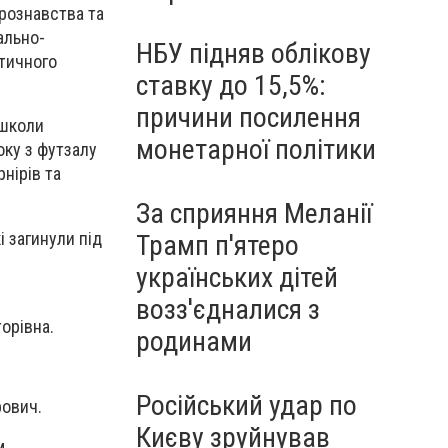
урознавства та
ально-
НБУ підняв облікову
отичного
ставку до 15,5%:
причини посилення
 школи
монетарної політики
оку з футзалу
нірів та
За сприяння Меланії
і загинули під
Трамп п'ятеро
українських дітей
возз'єдналися з
орівна.
родинами
Російський удар по
рович.
Києву зруйнував
м