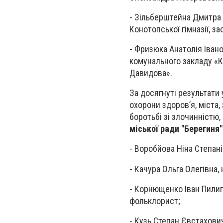
- Зільберштейна Дмитра 
Конотопської гімназії, з
- Фризюка Анатолія Івано
комунального закладу «К
Давидова».
За досягнуті результати 
охорони здоров’я, міста,
боротьбі зі злочинністю
міської ради "Берегиня
- Воробйова Ніна Степані
- Качура Ольга Олегівна,
- Корнющенко Іван Пилип
фольклорист;
- Кузь Степан Євстахови