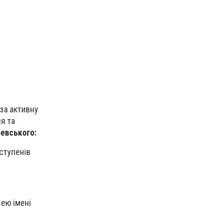
 за активну
я та
евського:
 ступенів
зею імені