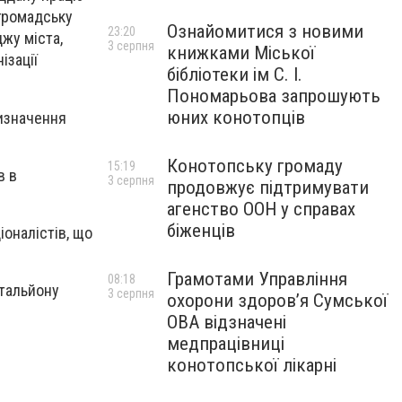
 громадську
Ознайомитися з новими
23:20
жу міста,
3 серпня
книжками Міської
ізації
бібліотеки ім С. І.
Пономарьова запрошують
юних конотопців
ризначення
Конотопську громаду
15:19
в в
3 серпня
продовжує підтримувати
агенство ООН у справах
біженців
іоналістів, що
Грамотами Управління
08:18
атальйону
3 серпня
охорони здоров’я Сумської
ОВА відзначені
медпрацівниці
конотопської лікарні