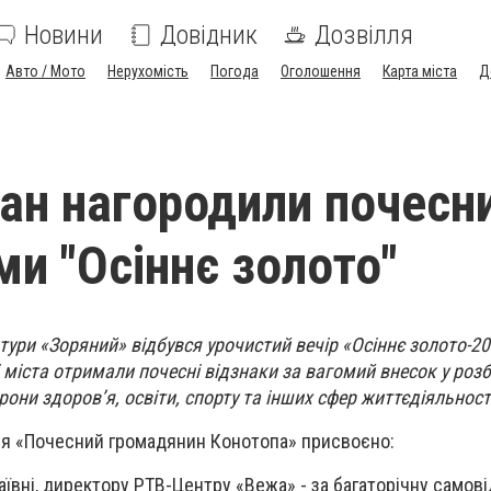
Новини
Довідник
Дозвілля
Авто / Мото
Нерухомість
Погода
Оголошення
Карта міста
Д
ан нагородили почесн
ми "Осіннє золото"
тури «Зоряний» відбувся урочистий вечір «Осіннє золото-20
міста отримали почесні відзнаки за вагомий внесок у роз
рони здоров’я, освіти, спорту та інших сфер життєдіяльност
ння «Почесний громадянин Конотопа» присвоєно:
лаївні, директору РТВ-Центру «Вежа» - за багаторічну самов