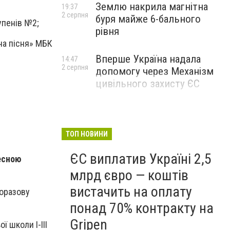
Землю накрила магнітна
19:37
2 серпня
буря майже 6-бального
упенів №2;
рівня
на пісня» МБК
Вперше Україна надала
14:47
2 серпня
допомогу через Механізм
цивільного захисту ЄС
ТОП НОВИНИ
ЄС виплатив Україні 2,5
есною
млрд євро — коштів
вистачить на оплату
норазову
понад 70% контракту на
Gripen
 школи І-ІІІ