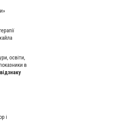
ки»
терапії
хайла
ри, освіти,
 показники в
відзнаку
р і