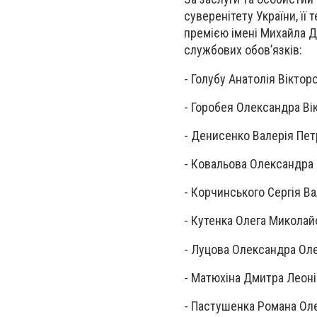
суверенітету України, її 
премією імені Михайла Д
службових обов’язків:
- Голубу Анатолія Вікто
- Горобея Олександра Ві
- Денисенко Валерія Пет
- Ковальова Олександра
- Корчинського Сергія В
- Кутенка Олега Миколай
- Луцова Олександра Оле
- Матюхіна Дмитра Леоні
- Пастушенка Романа Ол