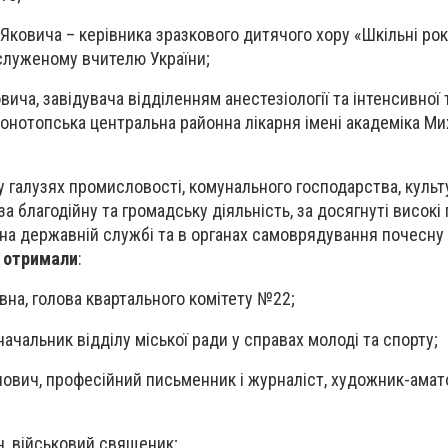
Яковича – керівника зразкового дитячого хору «Шкільні ро
аслуженому вчителю України;
вича, завідувача відділенням анестезіології та інтенсивної 
онотопська центральна районна лікарня імені академіка Ми
у галузях промисловості, комунального господарства, культу
 за благодійну та громадську діяльність, за досягнуті високі
, на державній службі та в органах самоврядування почесну
" отримали
:
вна, голова квартального комітету №22;
 начальник відділу міської ради у справах молоді та спорту;
ович, професійний письменник і журналіст, художник-амато
ч, військовий священик;