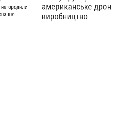
американське дрон-
и, нагородили
конання
виробництво