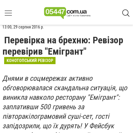
13:00, 29 серпня 2016 р.
Перевірка на брехню: Ревізор
перевірив "Емігрант"
КОНОТОПСЬКИЙ РЕВІЗОР
Днями в соцмережах активно
обговорювалася скандальна ситуація, що
виникла навколо ресторану "Емігрант":
заплативши 500 гривень за
півторакілограмовий суші-сет, гості
запідозрили, що їх дурять! У Фейсбук