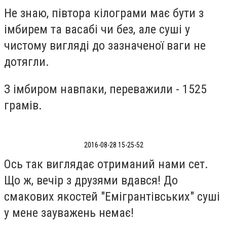
Не знаю, півтора кілограми має бути з
імбирем та васабі чи без, але суші у
чистому вигляді до зазначеної ваги не
дотягли.
З імбиром навпаки, переважили - 1525
грамів.
2016-08-28 15-25-52
Ось так виглядає отриманий нами сет.
Що ж, вечір з друзями вдався! До
смакових якостей "Емігрантівських" суші
у мене зауважень немає!