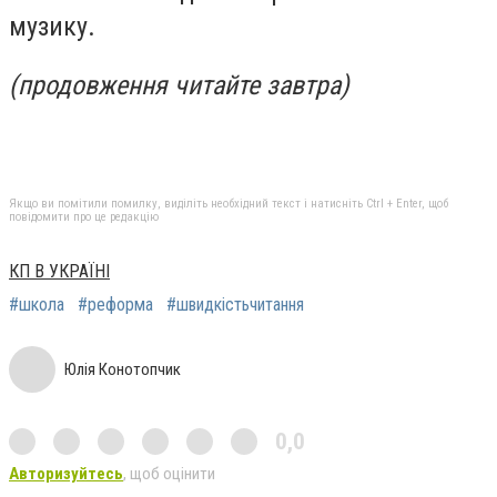
музику.
(продовження читайте завтра)
Якщо ви помітили помилку, виділіть необхідний текст і натисніть Ctrl + Enter, щоб
повідомити про це редакцію
КП В УКРАЇНІ
#школа
#реформа
#швидкістьчитання
Юлія Конотопчик
0,0
Авторизуйтесь
, щоб оцінити