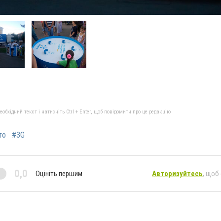
бхідний текст і натисніть Ctrl + Enter, щоб повідомити про це редакцію
то
#3G
0,0
Оцініть першим
Авторизуйтесь
, щоб