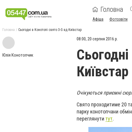
Головна
Афіша
Фотозвіти
Головна
Сьогодні в Конотопі свято 3-G вд Київстар
08:00, 20 серпня 2016 р.
Сьогодні 
Юлія Конотопчик
Київстар
Очікуються приємні сюрп
Свято проходитиме 20 та
парку конотопчани обмі
переглянути
тут
.