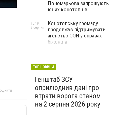
2016-08-20 19-15-23
Пономарьова запрошують
юних конотопців
Конотопську громаду
15:19
3 серпня
продовжує підтримувати
агенство ООН у справах
біженців
ТОП НОВИНИ
Генштаб ЗСУ
оприлюднив дані про
 оцінити
втрати ворога станом
на 2 серпня 2026 року