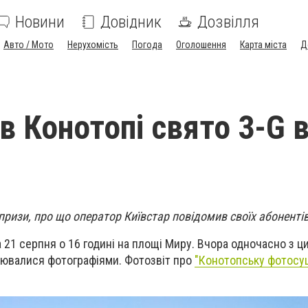
Новини
Довідник
Дозвілля
Авто / Мото
Нерухомість
Погода
Оголошення
Карта міста
Д
в Конотопі свято 3-G 
ризи, про що оператор Київстар повідомив своїх абоненті
 21 серпня о 16 годині на площі Миру. Вчора одночасно з ц
нювалися фотографіями. Фотозвіт про
"Конотопську фотосу