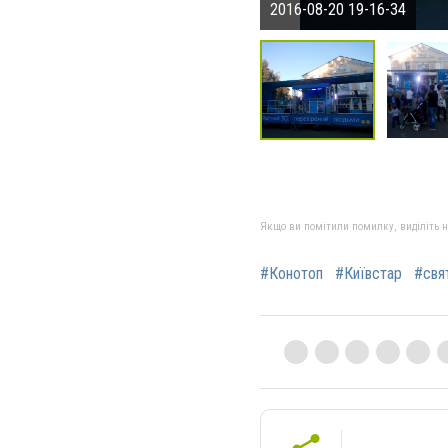
2016-08-20 19-16-34
Якщо ви помітили помилку, виділіть нео
#Конотоп
#Київстар
#свя