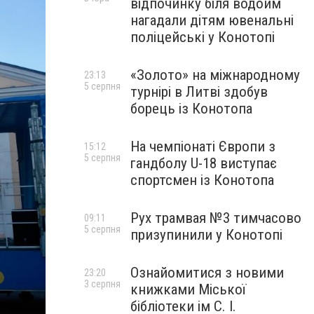
відпочинку біля водойм
нагадали дітям ювенальні
поліцейські у Конотопі
«Золото» на міжнародному
23:13
5 серпня
турнірі в Литві здобув
борець із Конотопа
На чемпіонаті Європи з
15:12
5 серпня
гандболу U-18 виступає
спортсмен із Конотопа
Рух трамвая №3 тимчасово
09:11
5 серпня
призупинили у Конотопі
Ознайомитися з новими
23:20
3 серпня
книжками Міської
бібліотеки ім С. І.