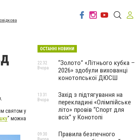
овідкова
ОСТАННІ НОВИНИ
вд
“Золото” «Літнього кубка –
22:32
Вчора
2026» здобули вихованці
конотопської ДЮСШ
Захід з підтягування на
13:31
в.
Вчора
перекладині «Олімпійське
літо» провів “Спорт для
им святом у
всіх” у Конотопі
шку
" можна
Правила безпечного
09:30
Вчора