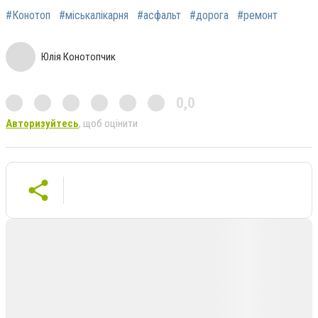
#Конотоп
#міськалікарня
#асфальт
#дорога
#ремонт
Юлія Конотопчик
0,0
Авторизуйтесь
, щоб оцінити