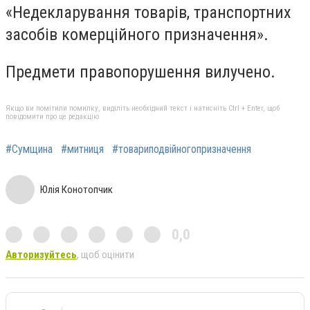
«Недекларування товарів, транспортних
засобів комерційного призначення».
Предмети правопорушення вилучено.
Якщо ви помітили помилку, виділіть необхідний текст і натисніть Ctrl + Enter, щоб
повідомити про це редакцію
#Сумщина
#митниця
#товариподвійногопризначення
Юлія Конотопчик
0,0
Авторизуйтесь
, щоб оцінити