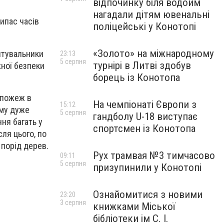
відпочинку біля водойм
нагадали дітям ювенальні
ипас часів
поліцейські у Конотопі
«Золото» на міжнародному
ятувальники
23:13
5 серпня
турнірі в Литві здобув
жної безпеки
борець із Конотопа
 пожеж в
На чемпіонаті Європи з
15:12
ому дуже
5 серпня
гандболу U-18 виступає
ня багать у
спортсмен із Конотопа
сля цього, по
 порід дерев.
Рух трамвая №3 тимчасово
09:11
5 серпня
призупинили у Конотопі
Ознайомитися з новими
23:20
3 серпня
книжками Міської
бібліотеки ім С. І.