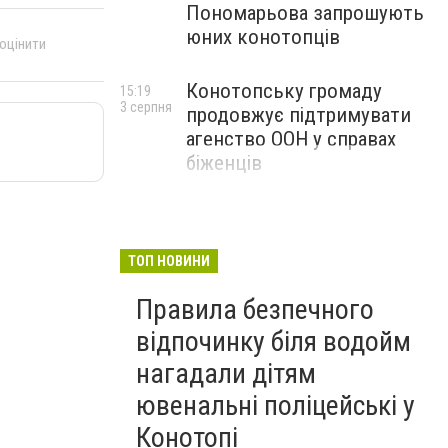
Пономарьова запрошують
юних конотопців
 оцінити
Конотопську громаду
15:19
3 серпня
продовжує підтримувати
агенство ООН у справах
біженців
ТОП НОВИНИ
Правила безпечного
відпочинку біля водойм
нагадали дітям
ювенальні поліцейські у
Конотопі