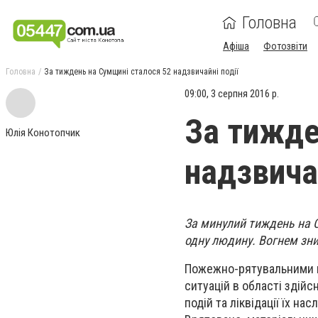
Головна
Афіша
Фотозвіти
Головна
За тиждень на Сумщині сталося 52 надзвичайні події
09:00, 3 серпня 2016 р.
За тижде
Юлія Конотопчик
надзвичай
За минулий тиждень на 
одну людину. Вогнем зни
Пожежно-рятувальними п
ситуацій в області здій
подій та ліквідації їх н