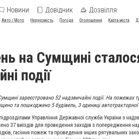
Новини
Довідник
Дозвілля
Авто / Мото
Нерухомість
Погода
Оголошення
Карта міста
Д
нь на Сумщині сталос
ні події
Сумщині зареєстровано 52 надзвичайні події. На пожежах 
щено та пошкоджено 5 будівель, 3 одиниці автотракторної 
ідрозділами Управління Державної служби України з надз
снено 37 виїздів для проведення заходів з попередження н
аслідків, гасіння пожеж та проведення інших рятувальних захо