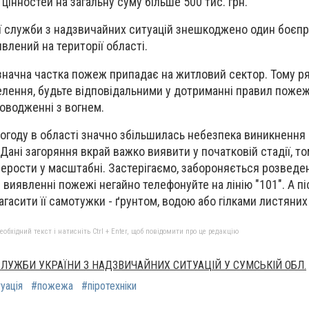
цінностей на загальну суму більше 500 тис. грн.
ї служби з надзвичайних ситуацій знешкоджено один боєпр
явлений на території області.
 значна частка пожеж припадає на житловий сектор. Тому р
елення, будьте відповідальними у дотриманні правил поже
оводженні з вогнем.
погоду в області значно збільшилась небезпека виникнення
Дані загоряння вкрай важко виявити у початковій стадії, т
рости у масштабні. Застерігаємо, забороняється розведен
и виявленні пожежі негайно телефонуйте на лінію "101". А пі
агасити її самотужки - ґрунтом, водою або гілками листяних
бхідний текст і натисніть Ctrl + Enter, щоб повідомити про це редакцію
ЛУЖБИ УКРАЇНИ З НАДЗВИЧАЙНИХ СИТУАЦІЙ У СУМСЬКІЙ ОБЛ.
уація
#пожежа
#піротехніки