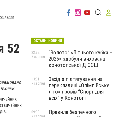
овідкова
ОСТАННІ НОВИНИ
я 52
“Золото” «Літнього кубка –
22:32
7 серпня
2026» здобули вихованці
конотопської ДЮСШ
Захід з підтягування на
13:31
травмовано
7 серпня
перекладині «Олімпійське
техніки.
літо» провів “Спорт для
всіх” у Конотопі
вичайних
адзвичайних
дів.
Правила безпечного
09:30
7 серпня