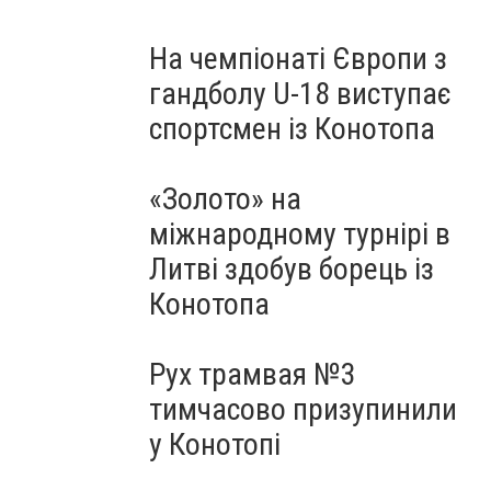
На чемпіонаті Європи з
гандболу U-18 виступає
спортсмен із Конотопа
«Золото» на
міжнародному турнірі в
Литві здобув борець із
Конотопа
Рух трамвая №3
тимчасово призупинили
у Конотопі