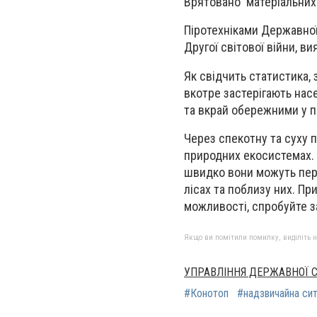
Врятовано матеріальних 
Піротехніками Державно
Другої світової війни, ви
Як свідчить статистика,
вкотре застерігають нас
та вкрай обережними у п
Через спекотну та суху 
природних екосистемах. 
швидко вони можуть пере
лісах та поблизу них. Пр
можливості, спробуйте з
Якщо ви помітили помилку, виділіть нео
УПРАВЛІННЯ ДЕРЖАВНОЇ С
#Конотоп
#надзвичайна сит