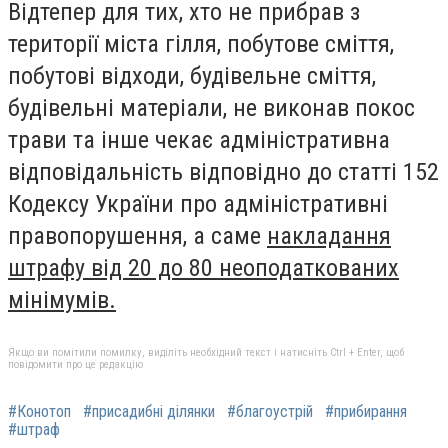
Відтепер для тих, хто не прибрав з
території міста гілля, побутове сміття,
побутові відходи, будівельне сміття,
будівельні матеріали, не виконав покос
трави та інше чекає адміністративна
відповідальність відповідно до статті 152
Кодексу України про адміністративні
правопорушення, а саме
накладання
штрафу від 20 до 80 неоподаткованих
мінімумів.
Якщо ви помітили помилку, виділіть необхідний текст і натисніть Ctrl + Enter, щоб
повідомити про це редакцію
#Конотоп
#присадибні ділянки
#благоустрій
#прибирання
#штраф