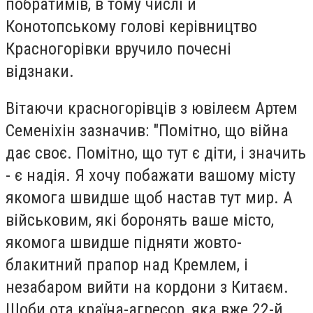
побратимів, в тому числі й
Конотопському голові керівництво
Красногорівки вручило почесні
відзнаки.
Вітаючи красногорівців з ювілеєм Артем
Семеніхін зазначив: "Помітно, що війна
дає своє. Помітно, що тут є діти, і значить
- є надія. Я хочу побажати вашому місту
якомога швидше щоб настав тут мир. А
військовим, які боронять ваше місто,
якомога швидше підняти жовто-
блакитний прапор над Кремлем, і
незабаром вийти на кордони з Китаєм.
Щоби ота країна-агресор, яка вже 22-й