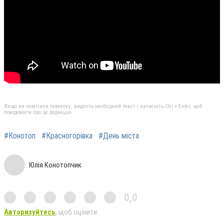
Якщо ви помітили помилку, виділіть необхідний текст і натисніть Ctrl + Enter, щоб
повідомити про це редакцію
#Конотоп
#Красногорівка
#День міста
Юлія Конотопчик
0,0
Авторизуйтесь
, щоб оцінити