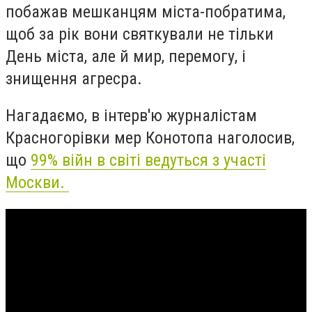
побажав мешканцям міста-побратима,
щоб за рік вони святкували не тільки
День міста, але й мир, перемогу, і
знищення агресра.
Нагадаємо, в інтерв'ю журналістам
Красногорівки мер Конотопа наголосив,
що
99% війн в світі ведуться з участі
Москви.