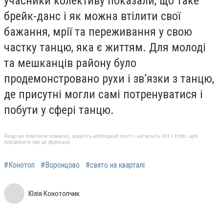
учасники колективу показали, що таке
брейк-данс і як можна втілити свої
бажання, мрії та переживання у свою
частку танцю, яка є життям. Для молоді
та мешканців району було
продемонстровано рухи і зв’язки з танцю,
де присутні могли самі потренуватися і
побути у сфері танцю.
Якщо ви помітили помилку, виділіть необхідний текст і натисніть Ctrl + Enter, щоб
повідомити про це редакцію
#Конотоп
#Воронцово
#свято на кварталі
Юлія Конотопчик