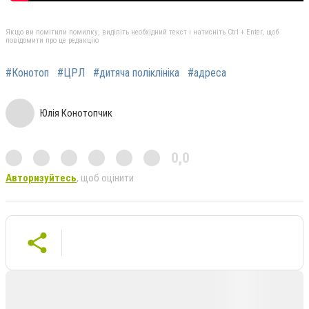
Якщо ви помітили помилку, виділіть необхідний текст і натисніть Ctrl + Enter, щоб
повідомити про це редакцію
#Конотоп
#ЦРЛ
#дитяча поліклініка
#адреса
Юлія Конотопчик
0,0
Авторизуйтесь
, щоб оцінити