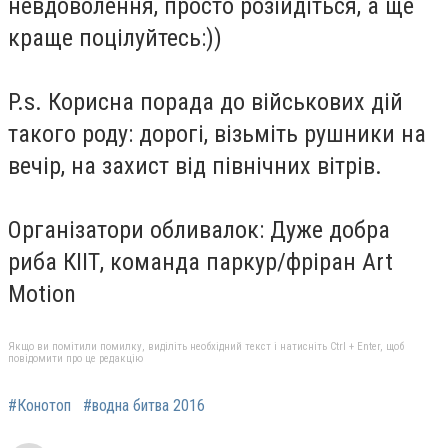
невдоволення, просто розійдіться, а ще
краще поцілуйтесь:))
P.s. Корисна порада до військових дій
такого роду: дорогі, візьміть рушники на
вечір, на захист від північних вітрів.
Організатори обливалок: Дуже добра
риба КІІТ, команда паркур/фріран Art
Motion
Якщо ви помітили помилку, виділіть необхідний текст і натисніть Ctrl + Enter, щоб
повідомити про це редакцію
#Конотоп
#водна битва 2016