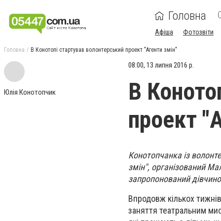
Головна
Афіша
Фотозвіти
Головна
В Конотопі стартував волонтерський проект "Агенти змін"
08:00, 13 липня 2016 р.
В Коното
Юлія Конотопчик
проект "А
Конотопчанка із волонте
змін", організований Мал
запропонований дівчино
Впродовж кількох тижнів
заняття театральним мис