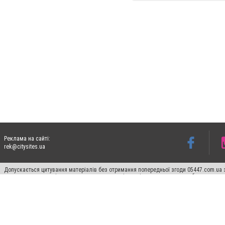
Реклама на сайті:
rek@citysites.ua
Допускається цитування матеріалів без отримання попередньої згоди 05447.com.ua з
пошукових систем гіперпосилання на цитовані статті не нижче другого абзацу в тек
Матеріали з плашками "Новини компаній", "Промо", "Партнерський матеріал", "Партнер
Реклама на сайті
Ф