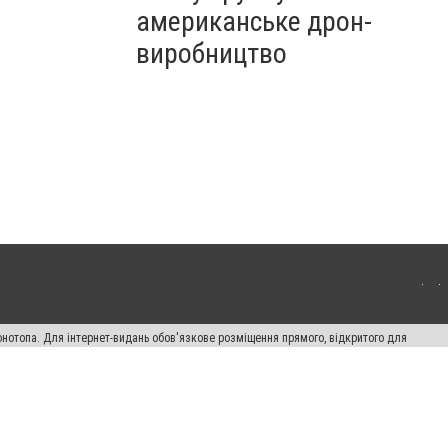
американське дрон-
виробництво
онотопа. Для інтернет-видань обов'язкове розміщення прямого, відкритого для
лама" публікуються на правах реклами.
ості
Правила сайту