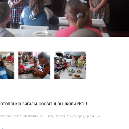
нотопської загальноосвітньої школи №10.
бхідний текст і натисніть Ctrl + Enter, щоб повідомити про це редакцію