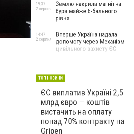
Землю накрила магнітна
19:37
2 серпня
буря майже 6-бального
рівня
Вперше Україна надала
14:47
2 серпня
допомогу через Механізм
2016-07-06 10-18-49
цивільного захисту ЄС
ТОП НОВИНИ
ЄС виплатив Україні 2,5
млрд євро — коштів
вистачить на оплату
понад 70% контракту на
Gripen