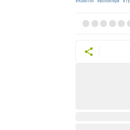
#Конотоп
#волонтери
#Ту