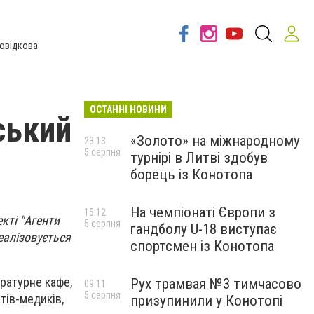
овідкова
ОСТАННІ НОВИНИ
ський
«Золото» на міжнародному
23:13
5 серпня
турнірі в Литві здобув
борець із Конотопа
На чемпіонаті Європи з
15:12
кті "Агенти
5 серпня
гандболу U-18 виступає
реалізовується
спортсмен із Конотопа
ратурне кафе,
Рух трамвая №3 тимчасово
09:11
5 серпня
тів-медиків,
призупинили у Конотопі