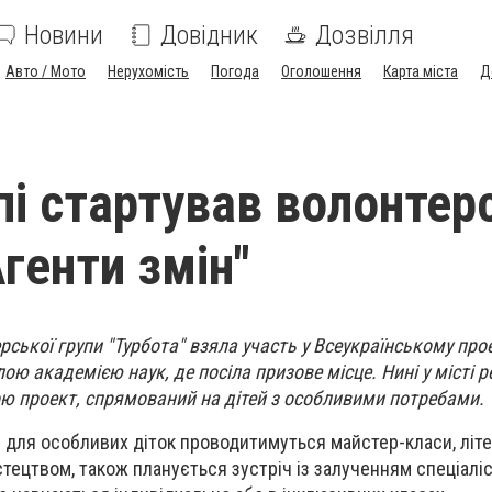
Новини
Довідник
Дозвілля
Авто / Мото
Нерухомість
Погода
Оголошення
Карта міста
Д
пі стартував волонтер
генти змін"
рської групи "Турбота" взяла участь у Всеукраїнському прое
ою академією наук, де посіла призове місце. Нині у місті 
ю проект, спрямований на дітей з особливими потребами.
 для особливих діток проводитимуться майстер-класи, літе
тецтвом, також планується зустріч із залученням спеціаліс