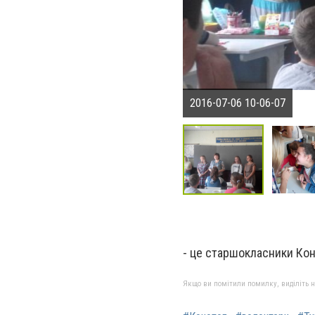
2016-07-06 10-06-07
- це старшокласники Ко
Якщо ви помітили помилку, виділіть нео