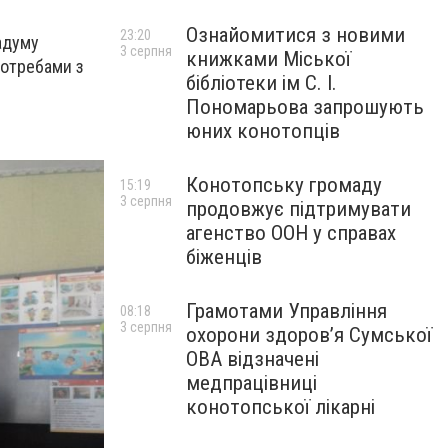
Ознайомитися з новими
23:20
адуму
3 серпня
книжками Міської
потребами з
бібліотеки ім С. І.
Пономарьова запрошують
юних конотопців
Конотопську громаду
15:19
3 серпня
продовжує підтримувати
агенство ООН у справах
біженців
Грамотами Управління
08:18
3 серпня
охорони здоров’я Сумської
ОВА відзначені
медпрацівниці
конотопської лікарні