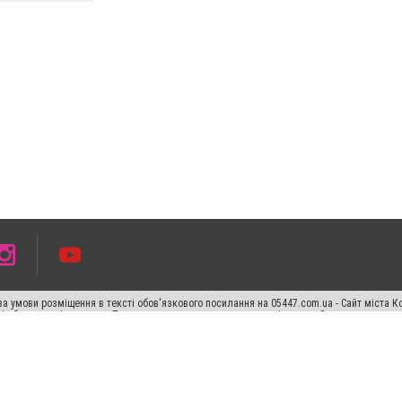
а умови розміщення в тексті обов'язкового посилання на 05447.com.ua - Сайт міста К
сті або в якості джерела. Порушення виняткових прав переслідується Законом.
ський спецпроєкт", "Політичні новини", "Пресреліз", "PR", "Офіційно", "Політична рек
раншиза "CitySites"
Правила класифайд
Редакційна політика
Політика конфіденційн