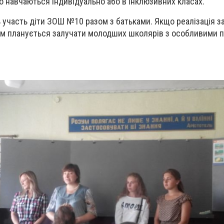
що навчаються індивідуально або в інклюзивних класах.
ь участь діти ЗОШ №10 разом з батьками. Якщо реалізація з
ом планується залучати молодших школярів з особливими 