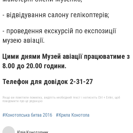
- відвідування салону гелікоптерів;
- проведення екскурсій по експозиції
музею авіації.
Цими днями Музей авіації працюватиме з
8.00 до 20.00 години.
Телефон для довідок 2-31-27
Якщо ви помітили помилку, виділіть необхідний текст і натисніть Ctrl + Enter, щоб
повідомити про це редакцію
#Конотопська битва 2016
#Крила Конотопа
Юлія Конотопчик