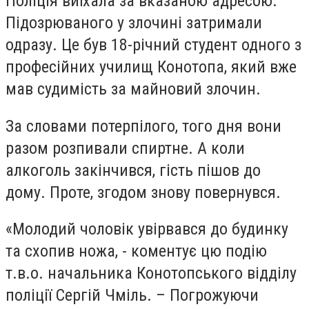
Поліція виїхала за вказаною адресою.
Підозрюваного у злочині затримали
одразу. Це був 18-річний студент одного з
професійних училищ Конотопа, який вже
мав судимість за майновий злочин.
За словами потерпілого, того дня вони
разом розпивали спиртне. А коли
алкоголь закінчився, гість пішов до
дому. Проте, згодом знову повернувся.
«Молодий чоловік увірвався до будинку
та схопив ножа, - коментує цю подію
т.в.о. начальника Конотопського відділу
поліції Сергій Чміль. – Погрожуючи