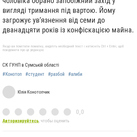
чоловіка обрано запобіжний захід у
вигляді тримання під вартою. Йому
загрожує ув’язнення від семи до
дванадцяти років із конфіскацією майна.
Якщо ви помітили помилку, виділіть необхідний текст і натисніть Ctrl + Enter, щоб
повідомити про це редакцію
СК ГУНП в Сумській області
#Конотоп
#студент
#разбой
#алиби
Юлія Конотопчик
0,0
Авторизируйтесь
, чтобы оценить