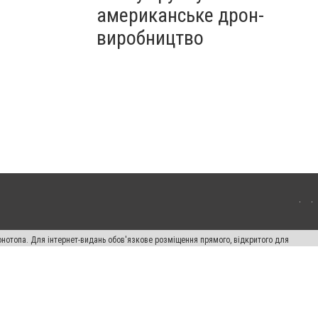
американське дрон-
виробництво
онотопа. Для інтернет-видань обов'язкове розміщення прямого, відкритого для
лама" публікуються на правах реклами.
ості
Правила сайту