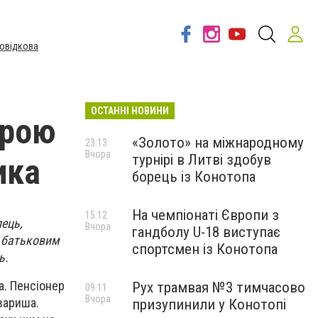
овідкова
ОСТАННІ НОВИНИ
зрою
«Золото» на міжнародному
23:13
Вчора
турнірі в Литві здобув
ика
борець із Конотопа
На чемпіонаті Європи з
15:12
ець,
Вчора
гандболу U-18 виступає
я батьковим
спортсмен із Конотопа
ь.
а. Пенсіонер
Рух трамвая №3 тимчасово
09:11
Вчора
овариша.
призупинили у Конотопі