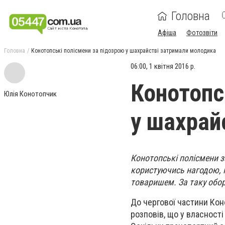
Головна
Афіша
Фотозвіти
Головна
Конотопські полісмени за підозрою у шахрайстві затримали молодика
06:00, 1 квітня 2016 р.
Конотопс
Юлія Конотопчик
у шахрай
Конотопські полісмени з
користуючись нагодою, 
товаришем. За таку обо
До чергової частини Коно
розповів, що у власності