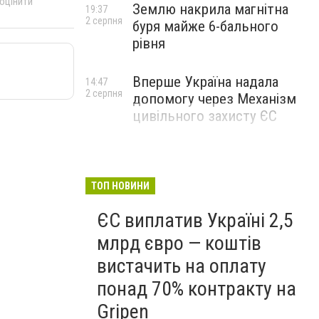
 оцінити
Землю накрила магнітна
19:37
2 серпня
буря майже 6-бального
рівня
Вперше Україна надала
14:47
2 серпня
допомогу через Механізм
цивільного захисту ЄС
ТОП НОВИНИ
ЄС виплатив Україні 2,5
млрд євро — коштів
вистачить на оплату
понад 70% контракту на
Gripen