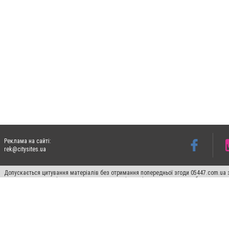
Реклама на сайті:
rek@citysites.ua
Допускається цитування матеріалів без отримання попередньої згоди 05447.com.ua з
пошукових систем гіперпосилання на цитовані статті не нижче другого абзацу в тек
Матеріали з плашками "Новини компаній", "Промо", "Партнерський матеріал", "Партнер
Реклама на сайті
Ф