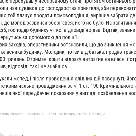
асіб перебував у несправному стані, протягом останнього р
коли навідувався до господарства приятеля, аби переконат
, що той планує продати домоволодіння, вирішив забрати д
, де мопед зазвичай зберігався, його не було. На запитання
іб, господар будинку чіткої відповіді не дав. Відтак, заявни
ернутись за допомогою до поліції.
их заходів, оперативники встановили, що до зникнення м
 власника будинку. Молодик, потай від батька, продав тран
00 гривень. Отримані кошти відразу витратив на власні пот
в, відповіді так і не знайшов.
укали мопед, і після проведення слідчих дій повернуть йог
те кримінальне провадження за ч. 1 ст. 190 Кримінального 
нкція якої передбачає покарання у вигляді позбавлення вол
бхідний текст і натисніть Ctrl + Enter, щоб повідомити про це редакцію