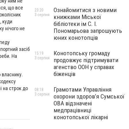
оку ним не
ися, що все
Ознайомитися з новими
23:20
воколісник
3 серпня
книжками Міської
, куди
бібліотеки ім С. І.
ку нічого не
Пономарьова запрошують
юних конотопців
опеду
спортний засіб
Конотопську громаду
15:19
реби. На
3 серпня
продовжує підтримувати
агенство ООН у справах
біженців
о власнику.
кодексу
і на строк до
Грамотами Управління
08:18
3 серпня
охорони здоров’я Сумської
ОВА відзначені
медпрацівниці
конотопської лікарні