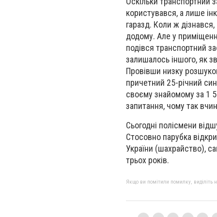
Оскільки транспортний з
користувався, а лише ін
гаразд. Коли ж дізнався
додому. Але у приміщенні
подівся транспортний зас
залишалось іншого, як зв
Провівши низку розшуков
причетний 25-річний син
своєму знайомому за 1 5
запитання, чому так вчини
Сьогодні полісмени відш
Стосовно парубка відкри
України (шахрайство), са
трьох років.
Якщо ви помітили помилку, виділіть нео