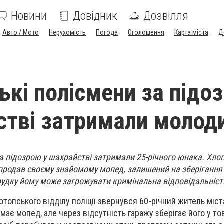
Новини
Довідник
Дозвілля
Авто / Мото
Нерухомість
Погода
Оголошення
Карта міста
Д
ькі полісмени за підо
стві затримали молод
а підозрою у шахрайстві затримали 25-річного юнака. Хлоп
продав своєму знайомому мопед, залишений на зберіганн
рудку йому може загрожувати кримінальна відповідальніст
топського відділу поліції звернувся 60-річний житель міст
 має мопед, але через відсутність гаражу зберігає його у т