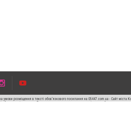
а умови розміщення в тексті обов'язкового посилання на 05447.com.ua - Сайт міста К
сті або в якості джерела. Порушення виняткових прав переслідується Законом.
ський спецпроєкт", "Політичні новини", "Пресреліз", "PR", "Офіційно", "Політична рек
раншиза "CitySites"
Правила класифайд
Редакційна політика
Політика конфіденційн